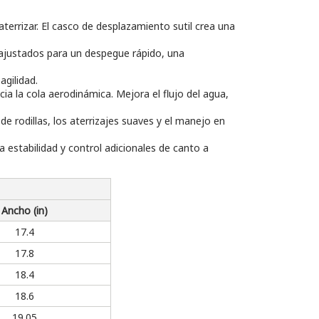
errizar. El casco de desplazamiento sutil crea una
 ajustados para un despegue rápido, una
agilidad.
 la cola aerodinámica. Mejora el flujo del agua,
 rodillas, los aterrizajes suaves y el manejo en
 estabilidad y control adicionales de canto a
Ancho (in)
17.4
17.8
18.4
18.6
19.05