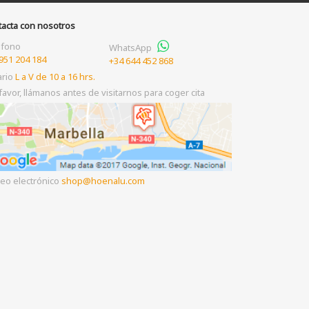
tacta con nosotros
éfono
WhatsApp
951 204 184
+34 644 452 868
ario
L a V de 10 a 16 hrs.
favor, llámanos antes de visitarnos para coger cita
eo electrónico
shop
hoenalu.com