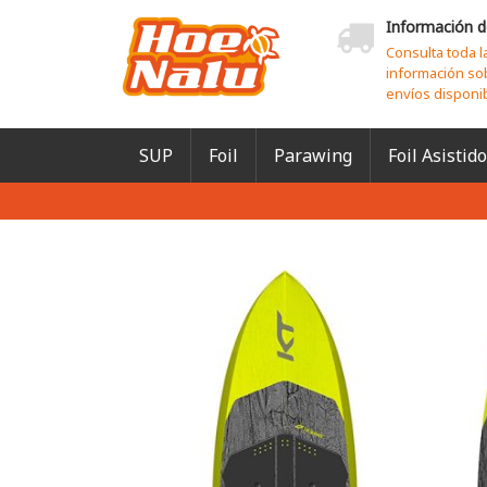
Información d
Consulta toda l
información so
envíos disponi
SUP
Foil
Parawing
Foil Asistido