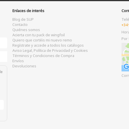
Enlaces de interés
Con
Blog de SUP
Tel
Contacto
+34 
Quiénes somos
Hor
Acierta con tu pack de wingfoil
Por 
Quiero que cortéis mi nuevo remo
Regístrate y accede a todos los catálogos
Aviso Legal, Política de Privacidad y Cookies
Términos y Condiciones de Compra
Envíos
Devoluciones
de
Corr