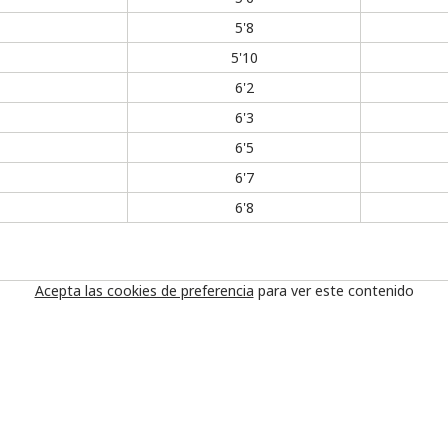
5'8
5'10
6'2
6'3
6'5
6'7
6'8
Acepta las cookies de preferencia
para ver este contenido