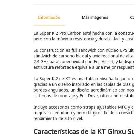
Información
Más imágenes
C
La Super K 2 Pro Carbon está hecha con la construc
pero con la máxima resistencia y durabilidad, y ca
Su construcción es full sandwich con núcleo EPS ul
sándwich de carbono biaxial y unidireccional de alt
2.4 GHz para conectividad con Foil Assist, y la dis
estructura reforzada equivale a una mejor respuesta
La Super K 2 de KT es una tabla rediseñada que ofre
gracias a un diseño inspirado en las tablas de ola
bordes angulados, un diseño aerodinámico con nose 
sistemas de montaje y Foil Drive, ofreciendo estabi
Incluye accesorios como straps ajustables MFC y co
mejorar el equilibrio y permitir giros fluidos, convi
rendimiento de alto nivel.
Características de la KT Ginxu S