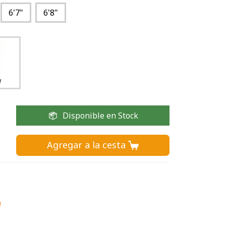
6'7"
6'8"
w
Disponible en Stock
Agregar a la cesta 
!