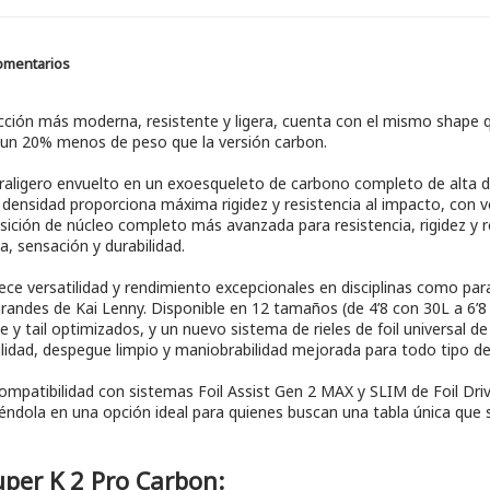
omentarios
ción más moderna, resistente y ligera, cuenta con el mismo shape qu
si un 20% menos de peso que la versión carbon.
traligero envuelto en un exoesqueleto de carbono completo de alta d
a densidad proporciona máxima rigidez y resistencia al impacto, con v
posición de núcleo completo más avanzada para resistencia, rigidez y 
, sensación y durabilidad.
ce versatilidad y rendimiento excepcionales en disciplinas como paraw
s grandes de Kai Lenny. Disponible en 12 tamaños (de 4’8 con 30L a 6
y tail optimizados, y un nuevo sistema de rieles de foil universal d
lidad, despegue limpio y maniobrabilidad mejorada para todo tipo de 
mpatibilidad con sistemas Foil Assist Gen 2 MAX y SLIM de Foil Drive
rtiéndola en una opción ideal para quienes buscan una tabla única que s
uper K 2 Pro Carbon: