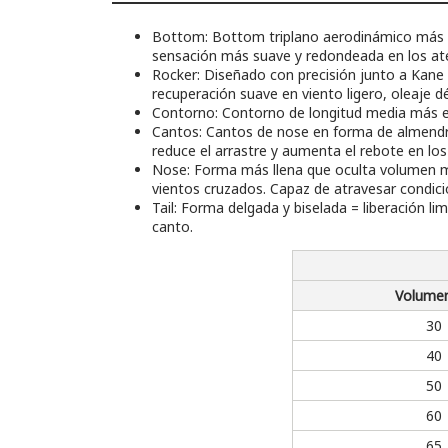
Bottom: Bottom triplano aerodinámico más pla
sensación más suave y redondeada en los ate
Rocker: Diseñado con precisión junto a Kane
recuperación suave en viento ligero, oleaje d
Contorno: Contorno de longitud media más estr
Cantos: Cantos de nose en forma de almendra
reduce el arrastre y aumenta el rebote en los 
Nose: Forma más llena que oculta volumen mie
vientos cruzados. Capaz de atravesar condic
Tail: Forma delgada y biselada = liberación l
canto.
Volumen
30
40
50
60
65