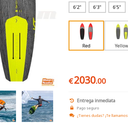
6'2"
6'3"
6'5"
Red
Yello
2030
€
.00
Entrega inmediata
Pago seguro
¿Tienes dudas?
¡Te llamamos