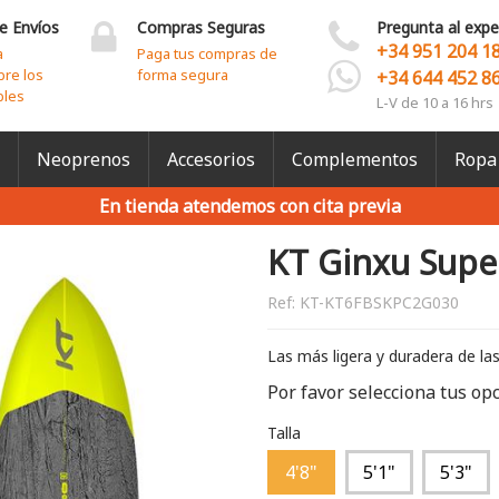
e Envíos
Compras Seguras
Pregunta al expe
+34 951 204 1
a
Paga tus compras de
bre los
forma segura
+34 644 452 8
bles
L-V de 10 a 16 hrs
Neoprenos
Accesorios
Complementos
Ropa
En tienda atendemos con cita previa
KT Ginxu Supe
Ref:
KT-KT6FBSKPC2G030
Las más ligera y duradera de las
Por favor selecciona tus op
Talla
4'8"
5'1"
5'3"