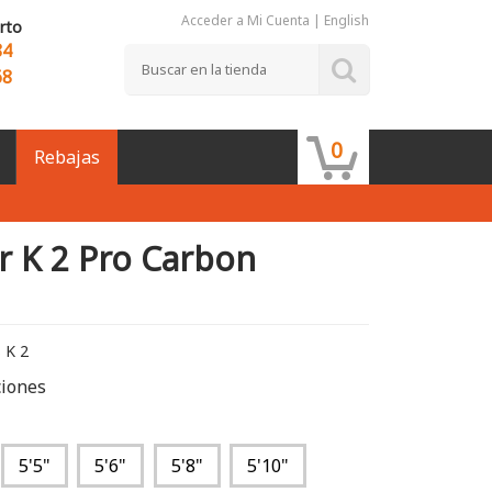
Acceder a Mi Cuenta
|
English
rto
84
68
0
Rebajas
r K 2 Pro Carbon
 K 2
ciones
5'5"
5'6"
5'8"
5'10"