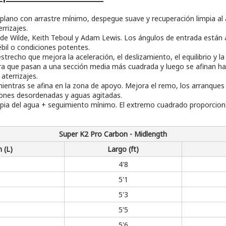
no con arrastre mínimo, despegue suave y recuperación limpia al at
rrizajes.
 de Wilde, Keith Teboul y Adam Lewis. Los ángulos de entrada están
ébil o condiciones potentes.
echo que mejora la aceleración, el deslizamiento, el equilibrio y la 
 que pasan a una sección media más cuadrada y luego se afinan hacia
aterrizajes.
ntras se afina en la zona de apoyo. Mejora el remo, los arranques de
iones desordenadas y aguas agitadas.
impia del agua + seguimiento mínimo. El extremo cuadrado proporciona
Super K2 Pro Carbon - Midlength
 (L)
Largo (ft)
4'8
5'1
5'3
5'5
5'6