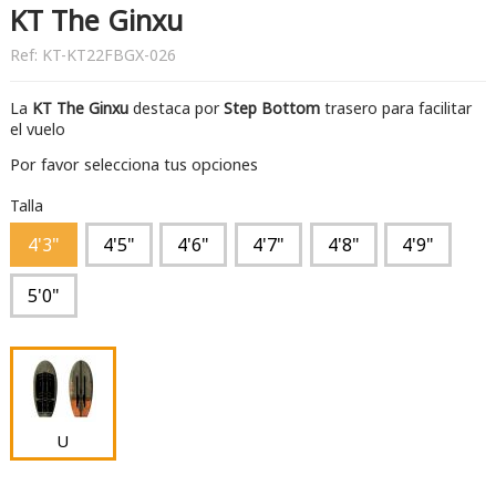
KT The Ginxu
Ref:
KT-KT22FBGX-026
La
KT The Ginxu
destaca por
Step Bottom
trasero para facilitar
el vuelo
Por favor selecciona tus opciones
Talla
4'3"
4'5"
4'6"
4'7"
4'8"
4'9"
5'0"
U