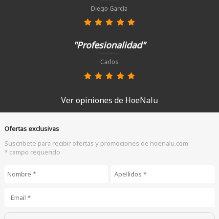
Diego García
"Profesionalidad"
Carlos
Ver opiniones de HoeNalu
Ofertas exclusivas
Suscribete para recibir ofertas y promociones de hoenalu.com
* campo requerido
Nombre
*
Apellidos
*
Email
*