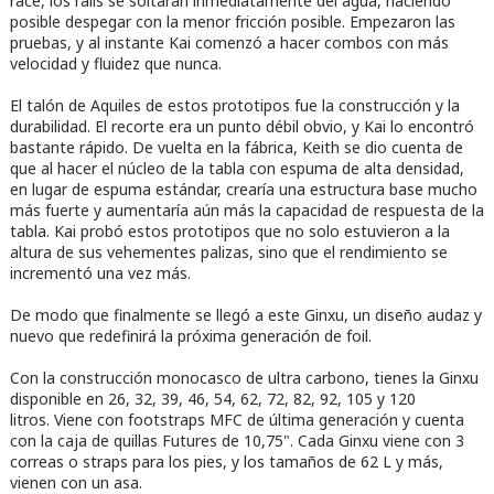
race, los rails se soltaran inmediatamente del agua, haciendo
posible despegar con la menor fricción posible. Empezaron las
pruebas, y al instante Kai comenzó a hacer combos con más
velocidad y fluidez que nunca.
El talón de Aquiles de estos prototipos fue la construcción y la
durabilidad. El recorte era un punto débil obvio, y Kai lo encontró
bastante rápido. De vuelta en la fábrica, Keith se dio cuenta de
que al hacer el núcleo de la tabla con espuma de alta densidad,
en lugar de espuma estándar, crearía una estructura base mucho
más fuerte y aumentaría aún más la capacidad de respuesta de la
tabla. Kai probó estos prototipos que no solo estuvieron a la
altura de sus vehementes palizas, sino que el rendimiento se
incrementó una vez más.
De modo que finalmente se llegó a este Ginxu, un diseño audaz y
nuevo que redefinirá la próxima generación de foil.
Con la construcción monocasco de ultra carbono, tienes la Ginxu
disponible en 26, 32, 39, 46, 54, 62, 72, 82, 92, 105 y 120
litros. Viene con footstraps MFC de última generación y cuenta
con la caja de quillas Futures de 10,75". Cada Ginxu viene con 3
correas o straps para los pies, y los tamaños de 62 L y más,
vienen con un asa.