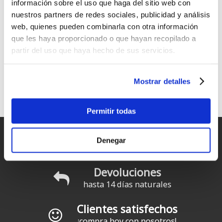
información sobre el uso que haga del sitio web con
nuestros partners de redes sociales, publicidad y análisis
web, quienes pueden combinarla con otra información
que les haya proporcionado o que hayan recopilado a
partir del uso que haya hecho de sus servicios.
Mostrar detalles
MFC: Maui Fin company
Quillas y accesorios de primer nivel
Permitir todas
Entregas rápidas
Denegar
para España y Portugal
Devoluciones
hasta 14 días naturales
Clientes satisfechos
¡compra hoy con nosotros!