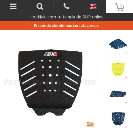
0
HoeNalu.com tu tienda de SUP online
En tienda atendemos con cita previa