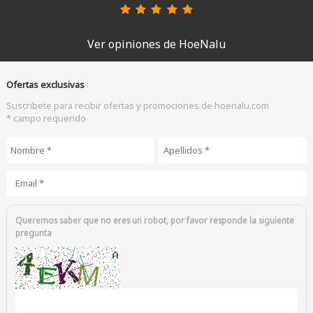
Ver opiniones de HoeNalu
Ofertas exclusivas
Suscribete para recibir ofertas y promociones de hoenalu.com
* campo requerido
Nombre
*
Apellidos
*
Email
*
Queremos saber que no eres un robot, por favor responde la siguiente
pregunta