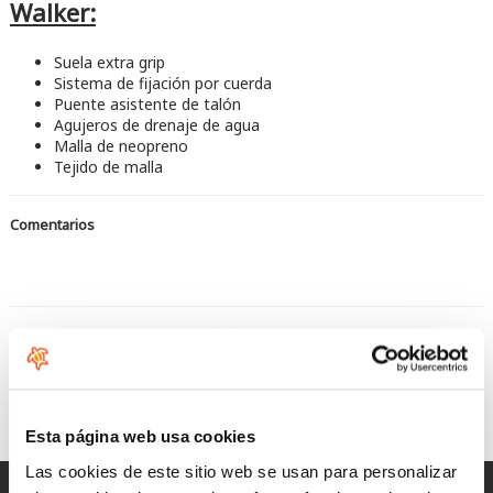
Walker:
Suela extra grip
Sistema de fijación por cuerda
Puente asistente de talón
Agujeros de drenaje de agua
Malla de neopreno
Tejido de malla
Comentarios
Mystic: Línea de ropa y material técnico de alto nivel
Why follow when you can lead
Esta página web usa cookies
Las cookies de este sitio web se usan para personalizar