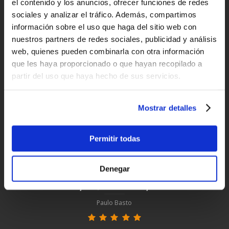
Entregas rápidas
el contenido y los anuncios, ofrecer funciones de redes
sociales y analizar el tráfico. Además, compartimos
para España y Portugal
información sobre el uso que haga del sitio web con
nuestros partners de redes sociales, publicidad y análisis
Devoluciones
web, quienes pueden combinarla con otra información
hasta 14 días naturales
que les haya proporcionado o que hayan recopilado a
partir del uso que haya hecho de sus servicios.
Clientes satisfechos
¡compra hoy con nosotros!
Mostrar detalles
"Profesionalidad"
Permitir todas
Carlos
Denegar
"Simples, eficaz e rapido"
Paulo Basto