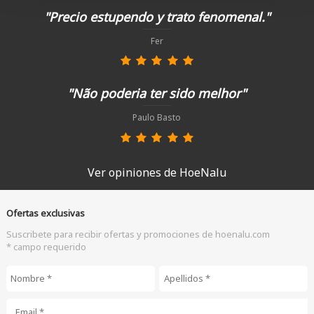
"Precio estupendo y trato fenomenal."
Fer
"Não poderia ter sido melhor"
Paulo Basto
Ver opiniones de HoeNalu
Ofertas exclusivas
Suscribete para recibir ofertas y promociones de hoenalu.com
* campo requerido
Nombre
*
Apellidos
*
Email
*