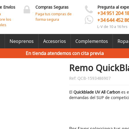
e Envíos
Compras Seguras
Pregunta al expe
+34 951 204 1
a
Paga tus compras de
bre los
forma segura
+34 644 452 8
bles
L-V de 10 a 16 hrs
Neoprenos
Accesorios
Complementos
Ropa
En tienda atendemos con cita previa
Remo QuickBla
Ref:
QCB-1593486907
El
Quickblade UV All Carbon
es e
demandas del SUP de competici
Por favor selecciona tus op