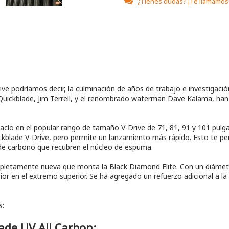
¿Tienes dudas?
¡Te llamamos
rive podríamos decir, la culminación de años de trabajo e investigaci
uickblade, Jim Terrell, y el renombrado waterman Dave Kalama, han 
cío en el popular rango de tamaño V-Drive de 71, 81, 91 y 101 pulg
ckblade V-Drive, pero permite un lanzamiento más rápido. Esto te pe
 de carbono que recubren el núcleo de espuma.
mpletamente nueva que monta la Black Diamond Elite. Con un diámet
or en el extremo superior. Se ha agregado un refuerzo adicional a la s
s:
ade UV All Carbon: