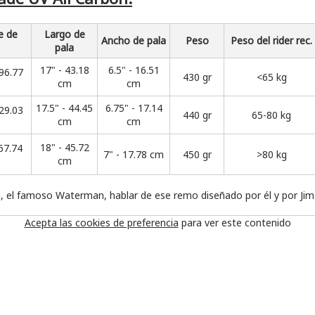
e de
Largo de
Ancho de pala
Peso
Peso del rider rec.
pala
17" - 43.18
6.5" - 16.51
96.77
430 gr
<65 kg
cm
cm
17.5" - 44.45
6.75" - 17.14
29.03
440 gr
65-80 kg
cm
cm
18" - 45.72
67.74
7" - 17.78 cm
450 gr
>80 kg
cm
a, el famoso Waterman, hablar de ese remo diseñado por él y por Jim 
Acepta las cookies de preferencia
para ver este contenido