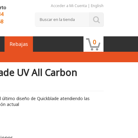
Acceder a Mi Cuenta
|
English
rto
84
68
0
Rebajas
de UV All Carbon
l último diseño de Quickblade atendiendo las
ón actual
ciones