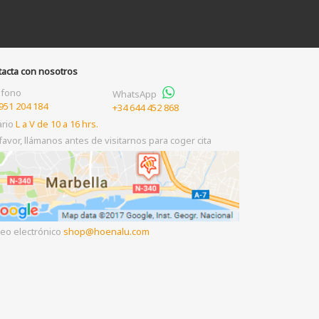
tacta con nosotros
éfono
WhatsApp
951 204 184
+34 644 452 868
ario
L a V de 10 a 16 hrs.
favor, llámanos antes de visitarnos para coger cita
eo electrónico
shop
hoenalu.com