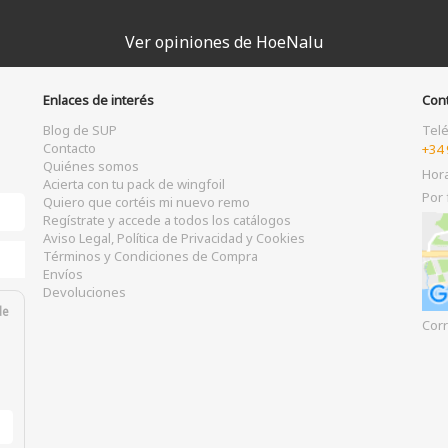
Ver opiniones de HoeNalu
Enlaces de interés
Con
Blog de SUP
Tel
Contacto
+34 
Quiénes somos
Hor
Acierta con tu pack de wingfoil
Por 
Quiero que cortéis mi nuevo remo
Regístrate y accede a todos los catálogos
Aviso Legal, Política de Privacidad y Cookies
Términos y Condiciones de Compra
Envíos
Devoluciones
de
Corr