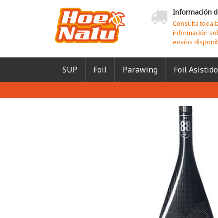
Información d
Consulta toda l
información so
envíos disponi
SUP
Foil
Parawing
Foil Asistido