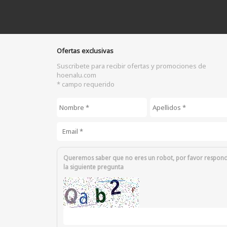
Ofertas exclusivas
Suscribete para recibir ofertas y promociones de
hoenalu.com
* campo requerido
Nombre
*
Apellidos
*
Email
*
Queremos saber que no eres un robot, por favor respon
la siguiente pregunta