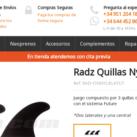
e Envíos
Compras Seguras
Pregunta al expe
+34 951 204 1
a
Paga tus compras de
bre los
forma segura
+34 644 452 8
bles
L-V de 10 a 16 hrs
Neoprenos
Accesorios
Complementos
Ropa
En tienda atendemos con cita previa
Radz Quillas N
Ref:
RAD-FINNYLBLKFUT
Juego compuesto por 3 quillas 
con el sistema Future
*Dos laterales y una central