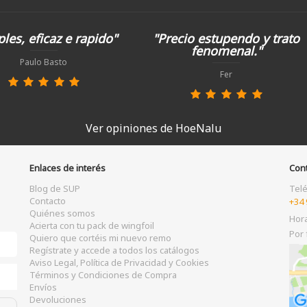
les, eficaz e rapido"
"Precio estupendo y trato
fenomenal."
Paulo Basto
Fer
Ver opiniones de HoeNalu
Enlaces de interés
Con
Blog de SUP
Tel
Contacto
+34 
Quiénes somos
Hor
Acierta con tu pack de wingfoil
Por 
Quiero que cortéis mi nuevo remo
Regístrate y accede a todos los catálogos
Aviso Legal, Política de Privacidad y Cookies
Términos y Condiciones de Compra
Envíos
Devoluciones