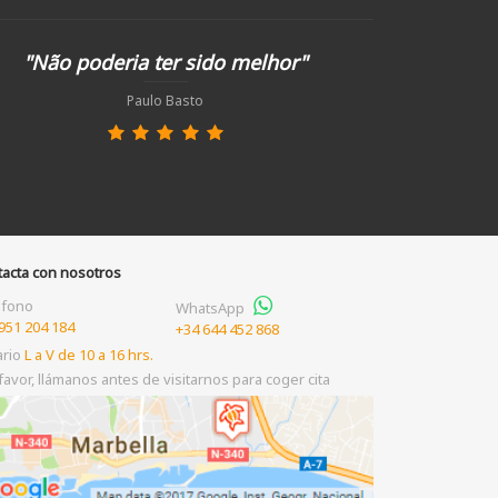
"Não poderia ter sido melhor"
Paulo Basto
tacta con nosotros
éfono
WhatsApp
951 204 184
+34 644 452 868
ario
L a V de 10 a 16 hrs.
favor, llámanos antes de visitarnos para coger cita