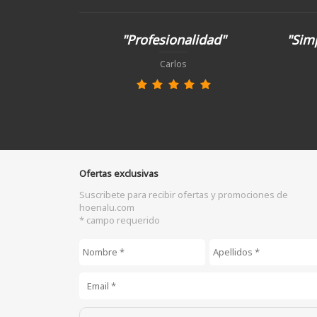
"Profesionalidad"
"Simp
Carlos
Ofertas exclusivas
Suscribete para recibir ofertas y promociones de
hoenalu.com
* campo requerido
Nombre
*
Apellidos
*
Email
*