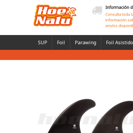
Información d
Consulta toda l
información so
envíos disponi
SUP
Foil
Parawing
Foil Asistido