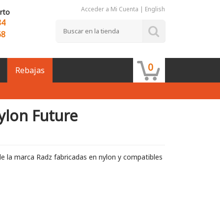
Acceder a Mi Cuenta
|
English
rto
84
68
0
Rebajas
ylon Future
de la marca Radz fabricadas en nylon y compatibles