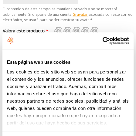
El contenido de este campo se mantiene privado y no se mostrará
públicamente. Si dispone de una cuenta
Gravatar
asociada con este correo
electrónico, se usará para poder mostrar su avatar!.
Valora este producto
*
Comentario
Esta página web usa cookies
Las cookies de este sitio web se usan para personalizar
el contenido y los anuncios, ofrecer funciones de redes
sociales y analizar el tráfico. Además, compartimos
información sobre el uso que haga del sitio web con
No se permiten etiquetas HTML.
nuestros partners de redes sociales, publicidad y análisis
No se permiten enlaces.
Saltos automáticos de líneas y de párrafos.
web, quienes pueden combinarla con otra información
que les haya proporcionado o que hayan recopilado a
Queremos saber que no eres un robot, por favor responde la
partir del uso que haya hecho de sus servicios.
siguiente pregunta