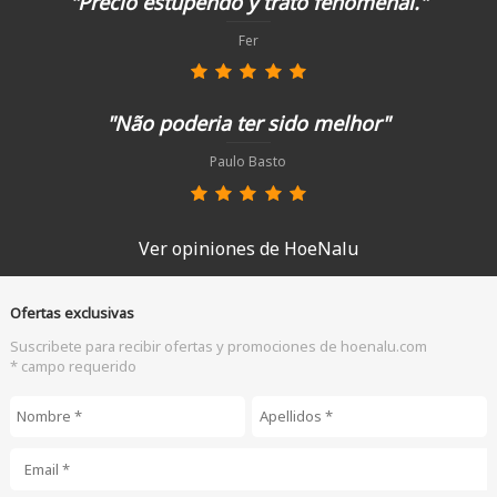
"Precio estupendo y trato fenomenal."
Fer
"Não poderia ter sido melhor"
Paulo Basto
Ver opiniones de HoeNalu
Ofertas exclusivas
Suscribete para recibir ofertas y promociones de hoenalu.com
* campo requerido
Nombre
*
Apellidos
*
Email
*