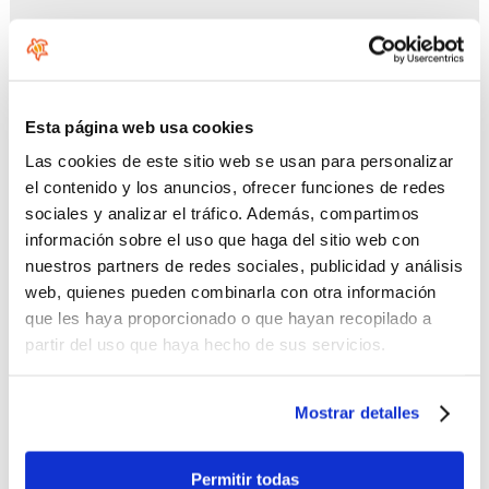
No se permiten etiquetas HTML.
No se permiten enlaces.
Esta página web usa cookies
Saltos automáticos de líneas y de párrafos.
Las cookies de este sitio web se usan para personalizar
Queremos saber que no eres un robot, por favor responde la
el contenido y los anuncios, ofrecer funciones de redes
siguiente pregunta
sociales y analizar el tráfico. Además, compartimos
información sobre el uso que haga del sitio web con
nuestros partners de redes sociales, publicidad y análisis
web, quienes pueden combinarla con otra información
que les haya proporcionado o que hayan recopilado a
partir del uso que haya hecho de sus servicios.
Introduzca los caracteres mostrados en la imagen.
Mostrar detalles
Permitir todas