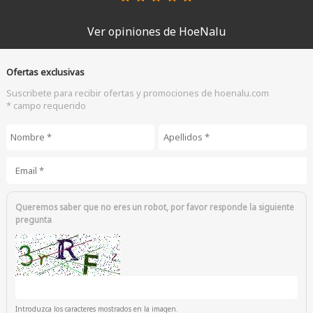
Ver opiniones de HoeNalu
Ofertas exclusivas
Suscribete para recibir ofertas y promociones de hoenalu.com
* campo requerido
Nombre
*
Apellidos
*
Email
*
Queremos saber que no eres un robot, por favor responde la siguiente
pregunta
Introduzca los caracteres mostrados en la imagen.