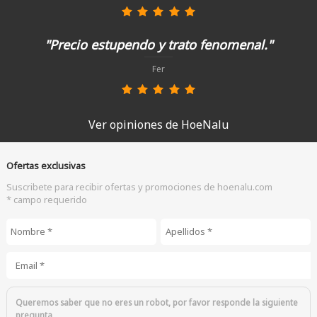
"Precio estupendo y trato fenomenal."
Fer
Ver opiniones de HoeNalu
Ofertas exclusivas
Suscribete para recibir ofertas y promociones de hoenalu.com
* campo requerido
Nombre
*
Apellidos
*
Email
*
Queremos saber que no eres un robot, por favor responde la siguiente
pregunta