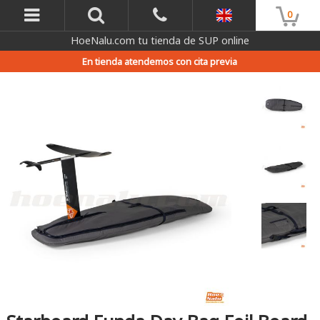
0
HoeNalu.com tu tienda de SUP online
En tienda atendemos con cita previa