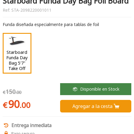
Starboard Funda Day Bag Foil Board
Ref:
STA-2098220001011
Funda diseñada especialmente para tablas de foil
Starboard
Funda Day
Bag 5'7"
Take Off
Disponible en Stock
150
€
.00
90
€
.00
Agregar a la cesta 
Entrega inmediata
Pago seguro