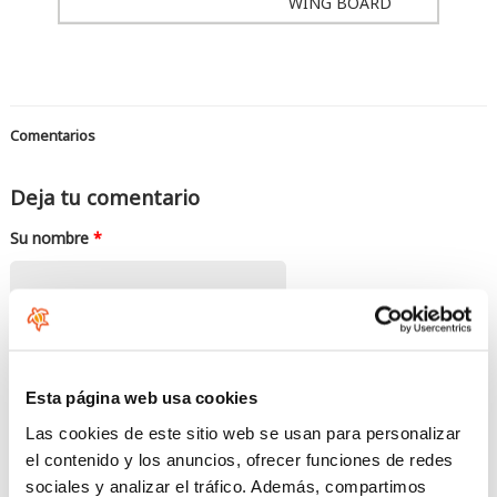
WING BOARD
Comentarios
Deja tu comentario
Su nombre
*
Correo electrónico
*
Esta página web usa cookies
El contenido de este campo se mantiene privado y no se mostrará
Las cookies de este sitio web se usan para personalizar
públicamente. Si dispone de una cuenta
Gravatar
asociada con este correo
electrónico, se usará para poder mostrar su avatar!.
el contenido y los anuncios, ofrecer funciones de redes
sociales y analizar el tráfico. Además, compartimos