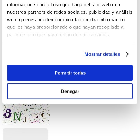
Valora este producto
*
información sobre el uso que haga del sitio web con
nuestros partners de redes sociales, publicidad y análisis
Comentario
web, quienes pueden combinarla con otra información
que les haya proporcionado o que hayan recopilado a
partir del uso que haya hecho de sus servicios.
Mostrar detalles
No se permiten etiquetas HTML.
Permitir todas
No se permiten enlaces.
Saltos automáticos de líneas y de párrafos.
Denegar
Queremos saber que no eres un robot, por favor responde la
siguiente pregunta