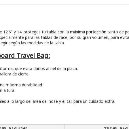
e 12'6" y 14' proteges tu tabla con la
máxima portección
tanto de pos
cialmente para las tablas de race, por su gran volumen, para evitar
legir según las medidas de la tabla.
board Travel Bag:
forma, que evita daños al riel de la placa.
allera de cierre.
una máxima durabilidad
 altura.
a lo largo del área del nose y el tail para un cuidado extra.
VEL BAG 12’6”
TRAVEL BAG 