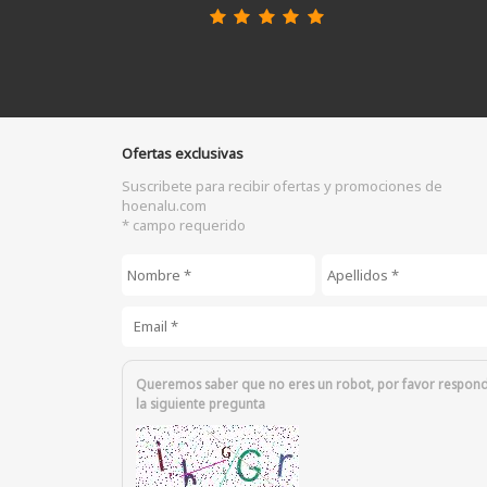
Ofertas exclusivas
Suscribete para recibir ofertas y promociones de
hoenalu.com
* campo requerido
Nombre
*
Apellidos
*
Email
*
Queremos saber que no eres un robot, por favor respon
la siguiente pregunta