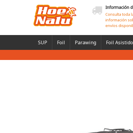
Información d
Consulta toda l
información so
envíos disponi
SUP
Foil
Parawing
Foil Asistido