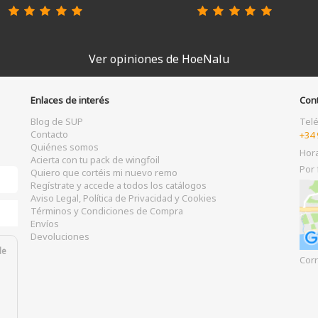
Ver opiniones de HoeNalu
Enlaces de interés
Con
Blog de SUP
Tel
Contacto
+34 
Quiénes somos
Hor
Acierta con tu pack de wingfoil
Por 
Quiero que cortéis mi nuevo remo
Regístrate y accede a todos los catálogos
Aviso Legal, Política de Privacidad y Cookies
Términos y Condiciones de Compra
Envíos
Devoluciones
de
Corr