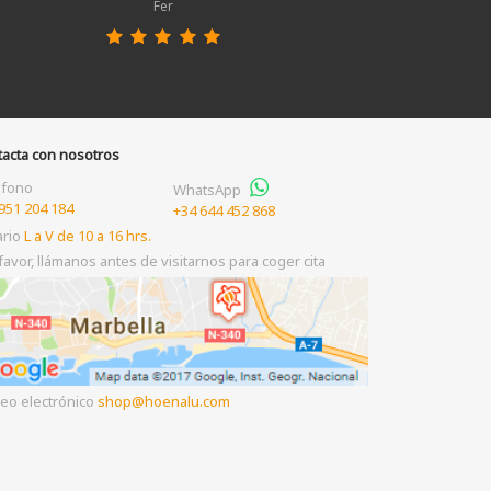
Fer
tacta con nosotros
éfono
WhatsApp
951 204 184
+34 644 452 868
ario
L a V de 10 a 16 hrs.
favor, llámanos antes de visitarnos para coger cita
eo electrónico
shop
hoenalu.com