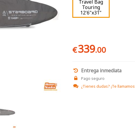
Travel Bag
Touring
12'6"x31"
339
€
.00
Entrega inmediata
Pago seguro
¿Tienes dudas?
¡Te llamamos