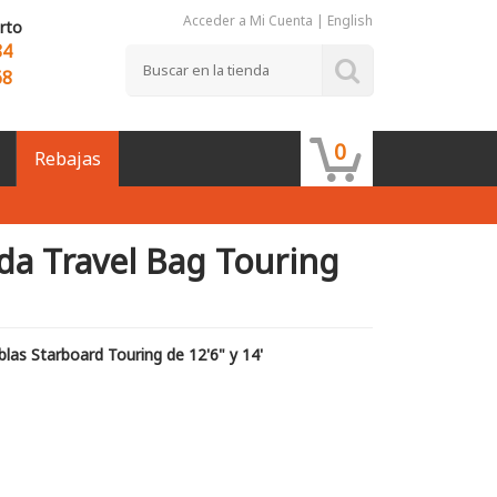
Acceder a Mi Cuenta
|
English
rto
84
68
0
Rebajas
da Travel Bag Touring
blas Starboard Touring de 12'6" y 14'