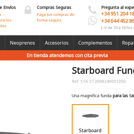
e Envíos
Compras Seguras
Pregunta al expe
+34 951 204 1
a
Paga tus compras de
bre los
forma segura
+34 644 452 8
bles
L-V de 10 a 16 hrs
Neoprenos
Accesorios
Complementos
Ropa
En tienda atendemos con cita previa
Starboard Fun
Ref:
STA-ST2098240001050
Una magnifica funda
para las ta
Starboard