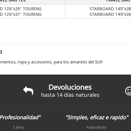
 12’6”x29" TOURING
STARBOARD 14’0”x2
 12’6”x31" TOURING
STARBOARD 14’0”x3
d
mentos, ropa y accesorios, para los amantes del SUP.
Devoluciones
hasta 14 días naturales
Profesionalidad"
"Simples, eficaz e rapido"
Carlos
Paulo Basto