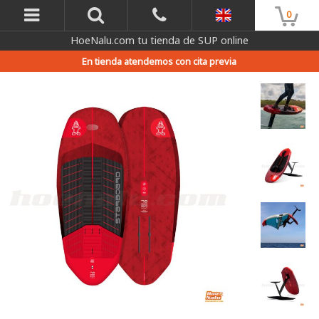
0
HoeNalu.com tu tienda de SUP online
En tienda atendemos con cita previa