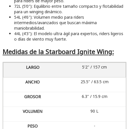
para riders de mayor peso.
72L (5’0″): Equilibrio entre tamaño compacto y flotabilidad
para un winging dinámico.
54L (4’6″): Volumen medio para riders
intermedios/avanzados que buscan máxima
maniobrabilidad.
44L (4’3″): El modelo ultra ágil para expertos, riders ligeros
o días de viento muy fuerte.
Medidas de la Starboard Ignite Wing:
5'2" / 157 cm
25.5" / 63.5 cm
6.3" / 15.9 cm
90 L
-