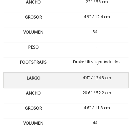
22" / 56 cm
4.9" / 12.4 cm
54 L
-
Drake Ultralight incluidos
4'4" / 134.8 cm
20.6" / 52.2 cm
4.6" / 11.8 cm
44 L