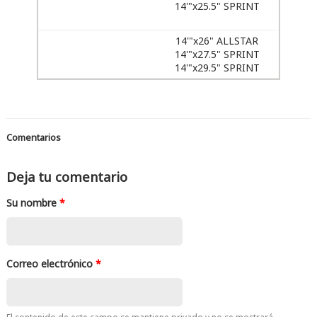
14'"x25.5" SPRINT
14'"x26" ALLSTAR
14'"x27.5" SPRINT
14'"x29.5" SPRINT
Comentarios
Deja tu comentario
Su nombre
*
Correo electrónico
*
El contenido de este campo se mantiene privado y no se mostrará