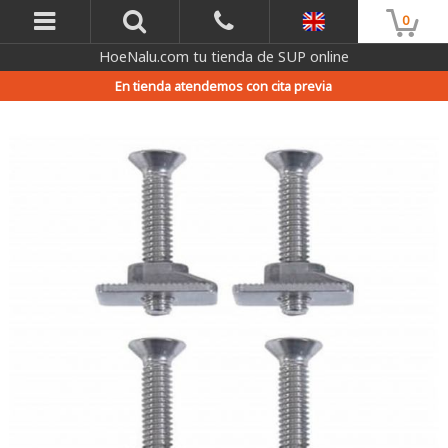
0
HoeNalu.com tu tienda de SUP online
En tienda atendemos con cita previa