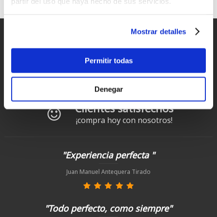
partir del uso que haya hecho de sus servicios.
amantes del SUP.
Mostrar detalles
Entregas rápidas
para España y Portugal
Permitir todas
Devoluciones
hasta 14 días naturales
Denegar
Clientes satisfechos
¡compra hoy con nosotros!
"Experiencia perfecta "
Juan Manuel Antequera Tirado
"Todo perfecto, como siempre"