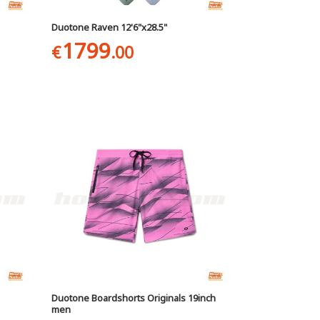
Duotone Raven 12'6"x28.5"
1799
€
.00
Duotone Boardshorts Originals 19inch
men