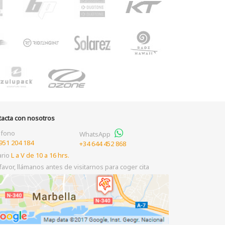
tacta con nosotros
éfono
WhatsApp
951 204 184
+34 644 452 868
ario
L a V de 10 a 16 hrs.
favor, llámanos antes de visitarnos para coger cita