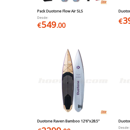
Pack Duotone Flow Air SLS
Duoton
3
Desde:
€
549
€
.00
Duotone Raven Bamboo 12'6"x28.5"
Duoto
Desde: