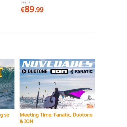
Desde:
89
€
.99
ng se
Meeting Time: Fanatic, Duotone
& ION