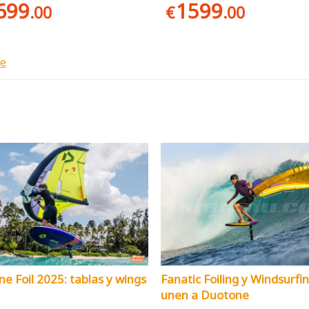
699
1599
.00
€
.00
ne
e Foil 2025: tablas y wings
Fanatic Foiling y Windsurfi
unen a Duotone