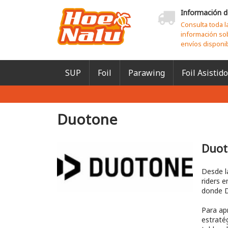
Información d
Consulta toda l
información so
envíos disponi
SUP
Foil
Parawing
Foil Asistido
Duotone
Duot
Desde l
riders 
donde D
Para ap
estraté