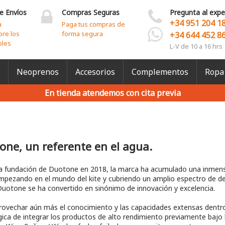
e Envíos
Compras Seguras
Pregunta al expe
+34 951 204 1
a
Paga tus compras de
bre los
forma segura
+34 644 452 8
bles
L-V de 10 a 16 hrs
Neoprenos
Accesorios
Complementos
Ropa
En tienda atendemos con cita previa
one, un referente en el agua.
a fundación de Duotone en 2018, la marca ha acumulado una inmensa 
empezando en el mundo del kite y cubriendo un amplio espectro de de
uotone se ha convertido en sinónimo de innovación y excelencia.
rovechar aún más el conocimiento y las capacidades extensas dentr
gica de integrar los productos de alto rendimiento previamente bajo 