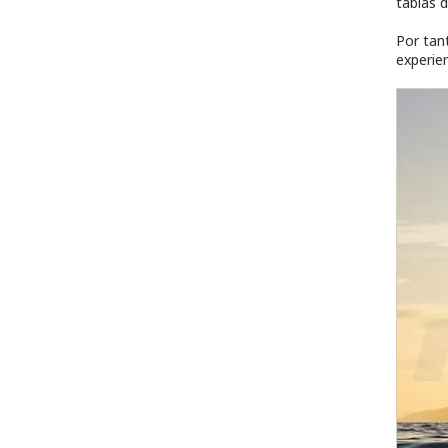
tablas 
Por tan
experie