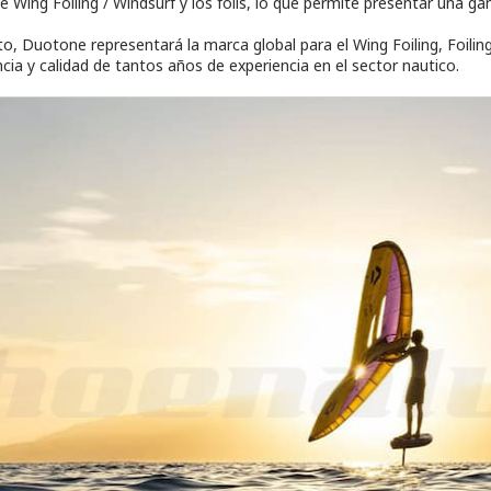
de Wing Foiling / Windsurf y los foils, lo que permite presentar una
to, Duotone representará la marca global para el Wing Foiling, Foilin
ncia y calidad de tantos años de experiencia en el sector nautico.