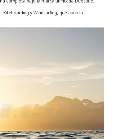
 gama completa bajo la marca unificada Duotone.
g, Kiteboarding y Windsurfing, que aúna la