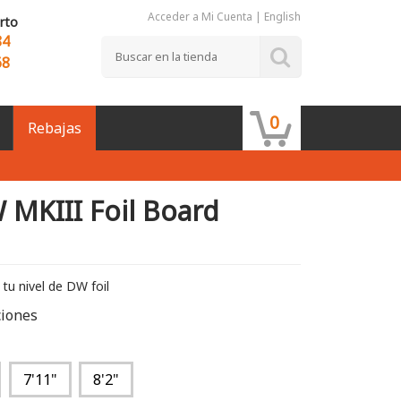
Acceder a Mi Cuenta
|
English
rto
84
68
0
Rebajas
MKIII Foil Board
 tu nivel de DW foil
ciones
7'11"
8'2"