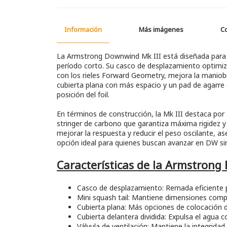
Información
Más imágenes
C
La Armstrong Downwind Mk III está diseñada para fa
período corto. Su casco de desplazamiento optimiza
con los rieles Forward Geometry, mejora la maniob
cubierta plana con más espacio y un pad de agarre 
posición del foil.
En términos de construcción, la Mk III destaca por 
stringer de carbono que garantiza máxima rigidez y
mejorar la respuesta y reducir el peso oscilante, a
opción ideal para quienes buscan avanzar en DW sin
Características de la Armstrong
Casco de desplazamiento: Remada eficiente par
Mini squash tail: Mantiene dimensiones compa
Cubierta plana: Más opciones de colocación
Cubierta delantera dividida: Expulsa el agua co
Válvula de ventilación: Mantiene la integridad