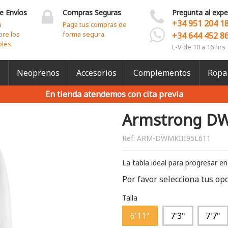
e Envíos
Compras Seguras
Pregunta al expe
+34 951 204 1
a
Paga tus compras de
bre los
forma segura
+34 644 452 8
bles
L-V de 10 a 16 hrs
Neoprenos
Accesorios
Complementos
Ropa
En tienda atendemos con cita previa
Armstrong DW 
Ref:
ARM-DWMKIII95L611
La tabla ideal para progresar en
Por favor selecciona tus op
Talla
6'11"
7'3"
7'7"