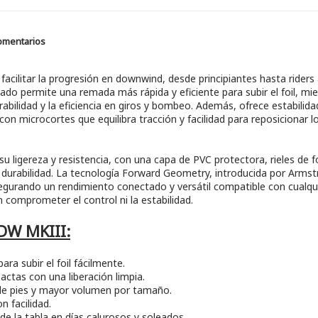
omentarios
cilitar la progresión en downwind, desde principiantes hasta rider
do permite una remada más rápida y eficiente para subir el foil, mi
rabilidad y la eficiencia en giros y bombeo. Además, ofrece estabil
con microcortes que equilibra tracción y facilidad para reposicionar
su ligereza y resistencia, con una capa de PVC protectora, rieles de 
 durabilidad. La tecnología Forward Geometry, introducida por Armstr
segurando un rendimiento conectado y versátil compatible con cualqui
 comprometer el control ni la estabilidad.
 DW MKIII:
a subir el foil fácilmente.
ctas con una liberación limpia.
 de pies y mayor volumen por tamaño.
n facilidad.
 de la tabla en días calurosos y soleados.