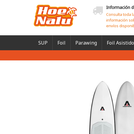
Información d
Consulta toda l
información so
envíos disponi
SUP
Foil
Parawing
Foil Asistido