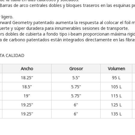
Barras de arco centrales dobles y bloques traseros en las esquinas pr
ligero.
Forward Geometry patentado aumenta la respuesta al colocar el foil má
erte y súper duradera para innumerables sesiones de transporte.
rs dobles de cubierta a fondo tipo i-beam proporcionan máxima rigide
fibra de carbono patentados están integrados directamente en las fibra
TA CALIDAD
Ancho
Grosor
Volumen
18.25"
5.5"
95 L
18.5"
5.75"
105 L
19"
5.75"
115 L
19.25"
6"
125 L
19.25"
6"
135 L