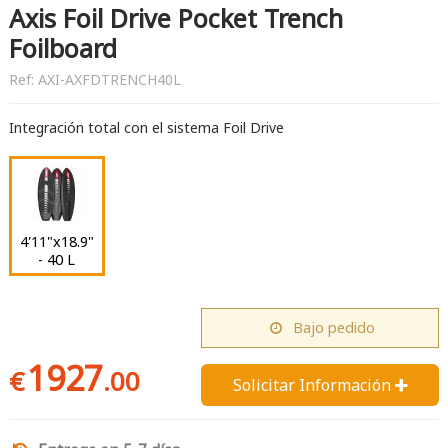
Axis Foil Drive Pocket Trench
Foilboard
Ref:
AXI-AXFDTRENCH40L
Integración total con el sistema Foil Drive
4'11"x18.9"
- 40 L
Bajo pedido
1927
€
.00
Solicitar Información 