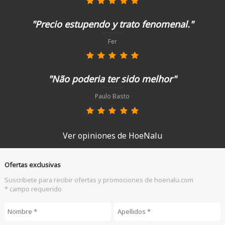
"Precio estupendo y trato fenomenal."
Fer
"Não poderia ter sido melhor"
Paulo Basto
Ver opiniones de HoeNalu
Ofertas exclusivas
Suscribete para recibir ofertas y promociones de hoenalu.com
* campo requerido
Nombre
*
Apellidos
*