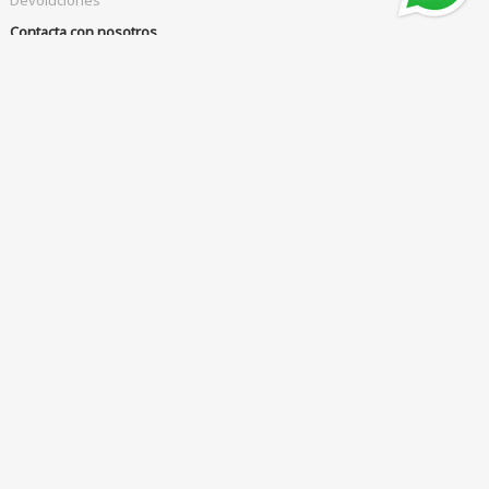
Devoluciones
Contacta con nosotros
Teléfono
WhatsApp
+34 951 204 184
+34 644 452 868
Horario
L a V de 10 a 16 hrs.
Por favor, llámanos antes de visitarnos para coger cita
Correo electrónico
shop
hoenalu.com
Nuestra comunidad
Nuestras formas de pago