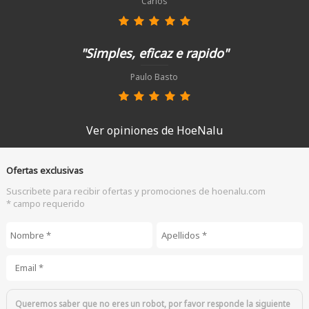
Carlos
"Simples, eficaz e rapido"
Paulo Basto
Ver opiniones de HoeNalu
Ofertas exclusivas
Suscribete para recibir ofertas y promociones de hoenalu.com
* campo requerido
Nombre
*
Apellidos
*
Email
*
Queremos saber que no eres un robot, por favor responde la siguiente