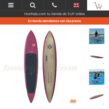
0
HoeNalu.com tu tienda de SUP online
En tienda atendemos con cita previa