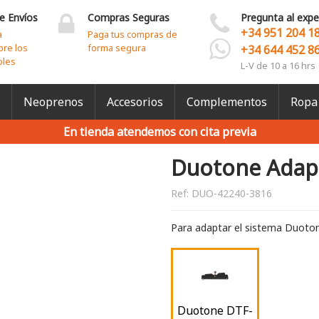
e Envíos
Compras Seguras
Pregunta al expe
+34 951 204 1
a
Paga tus compras de
bre los
forma segura
+34 644 452 8
bles
L-V de 10 a 16 hrs
Neoprenos
Accesorios
Complementos
Ropa
En tienda atendemos con cita previa
Duotone Adap
Ref:
DUO-42240-3816
Para adaptar el sistema Duoto
Duotone DTF-