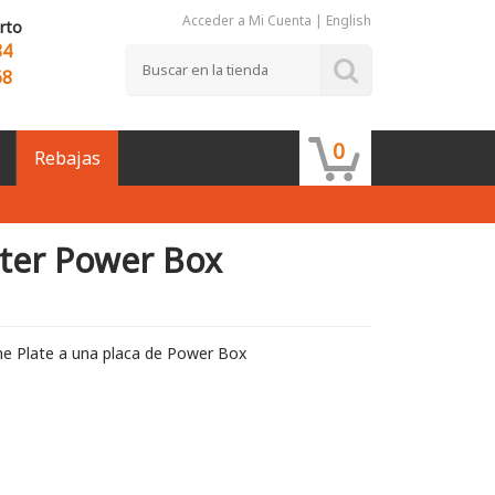
Acceder a Mi Cuenta
|
English
rto
84
68
0
Rebajas
ter Power Box
ne Plate a una placa de Power Box