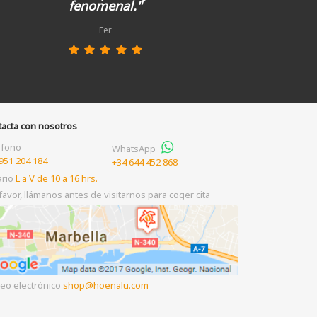
fenomenal."
Fer
tacta con nosotros
éfono
WhatsApp
951 204 184
+34 644 452 868
ario
L a V de 10 a 16 hrs.
favor, llámanos antes de visitarnos para coger cita
eo electrónico
shop
hoenalu.com