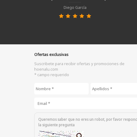
Diego García
Ofertas exclusivas
Suscribete para recibir ofertas y promociones de
hoenalu.com
* campo requerido
Nombre
*
Apellidos
*
Email
*
Queremos saber que no eres un robot, por favor respon
la siguiente pregunta