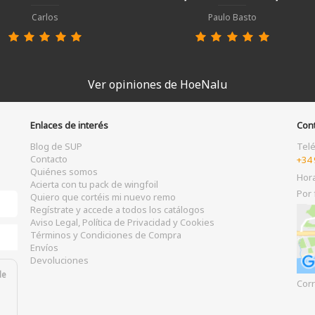
Carlos
Paulo Basto
Ver opiniones de HoeNalu
Enlaces de interés
Con
Blog de SUP
Tel
Contacto
+34 
Quiénes somos
Hor
Acierta con tu pack de wingfoil
Por 
Quiero que cortéis mi nuevo remo
Regístrate y accede a todos los catálogos
Aviso Legal, Política de Privacidad y Cookies
Términos y Condiciones de Compra
Envíos
Devoluciones
de
Corr