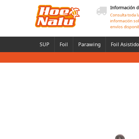
Información d
Consulta toda l
información so
envíos disponi
SUP
Foil
Parawing
Foil Asistido