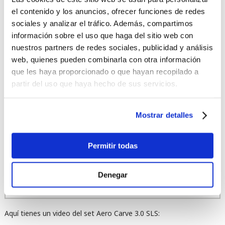
el contenido y los anuncios, ofrecer funciones de redes
Aero SLS 82 cm
sociales y analizar el tráfico. Además, compartimos
información sobre el uso que haga del sitio web con
nuestros partners de redes sociales, publicidad y análisis
FUSELAJE
web, quienes pueden combinarla con otra información
que les haya proporcionado o que hayan recopilado a
Aero AL 3BS 66 cm
partir del uso que haya hecho de sus servicios.
TORNILLOS D/LAB TAIL
Mostrar detalles
M6X16
Permitir todas
TORNILLOS AL MÁSTIL
Denegar
3 X M8X50
Aquí tienes un video del set Aero Carve 3.0 SLS: