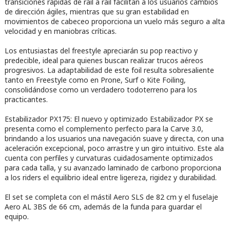
transiciones rápidas de rail a rail facilitan a los usuarios cambios
de dirección ágiles, mientras que su gran estabilidad en
movimientos de cabeceo proporciona un vuelo más seguro a alta
velocidad y en maniobras críticas.
Los entusiastas del freestyle apreciarán su pop reactivo y
predecible, ideal para quienes buscan realizar trucos aéreos
progresivos. La adaptabilidad de este foil resulta sobresaliente
tanto en Freestyle como en Prone, Surf o Kite Foiling,
consolidándose como un verdadero todoterreno para los
practicantes.
Estabilizador PX175: El nuevo y optimizado Estabilizador PX se
presenta como el complemento perfecto para la Carve 3.0,
brindando a los usuarios una navegación suave y directa, con una
aceleración excepcional, poco arrastre y un giro intuitivo. Este ala
cuenta con perfiles y curvaturas cuidadosamente optimizados
para cada talla, y su avanzado laminado de carbono proporciona
a los riders el equilibrio ideal entre ligereza, rigidez y durabilidad.
El set se completa con el mástil Aero SLS de 82 cm y el fuselaje
Aero AL 3BS de 66 cm, además de la funda para guardar el
equipo.