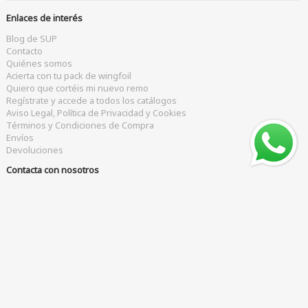
Enlaces de interés
Blog de SUP
Contacto
Quiénes somos
Acierta con tu pack de wingfoil
Quiero que cortéis mi nuevo remo
Regístrate y accede a todos los catálogos
Aviso Legal, Política de Privacidad y Cookies
Términos y Condiciones de Compra
Envíos
Devoluciones
Contacta con nosotros
Teléfono
WhatsApp
+34 951 204 184
+34 644 452 868
Horario
L a V de 10 a 16 hrs.
Por favor, llámanos antes de visitarnos para coger cita