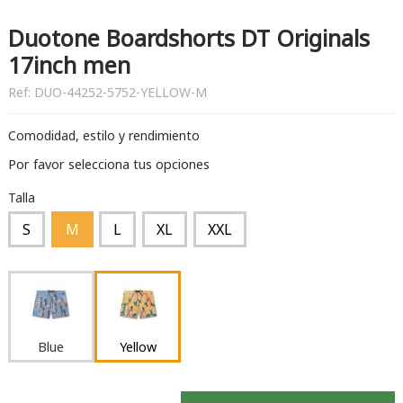
Duotone Boardshorts DT Originals
17inch men
Ref:
DUO-44252-5752-YELLOW-M
Comodidad, estilo y rendimiento
Por favor selecciona tus opciones
Talla
S
M
L
XL
XXL
Blue
Yellow