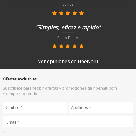
Carlos
"Simples, eficaz e rapido"
Paulo Basto
Ver opiniones de HoeNalu
Ofertas exclusivas
Suscribete para recibir ofertas y promociones de hoenalu.com
* campo requerido
Nombre
*
Apellidos
*
Email
*