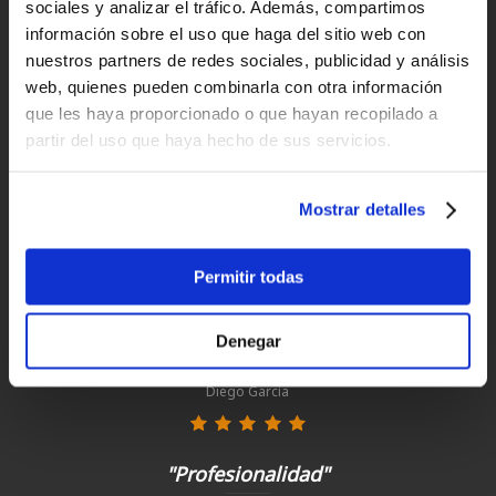
sociales y analizar el tráfico. Además, compartimos
información sobre el uso que haga del sitio web con
Devoluciones
nuestros partners de redes sociales, publicidad y análisis
hasta 14 días naturales
web, quienes pueden combinarla con otra información
que les haya proporcionado o que hayan recopilado a
Clientes satisfechos
partir del uso que haya hecho de sus servicios.
¡compra hoy con nosotros!
Mostrar detalles
"Experiencia perfecta "
Juan Manuel Antequera Tirado
Permitir todas
Denegar
"Todo perfecto, como siempre"
Diego García
"Profesionalidad"