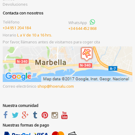
Devoluciones
Contacta con nosotros
Teléfono
WhatsApp
+34 951 204 184
+34 644 452 868
Horario
L a V de 10 a 16 hrs.
Por favor, llámanos antes de visitarnos para coger cita
Correo electrónico
shop
hoenalu.com
Nuestra comunidad
Nuestras formas de pago