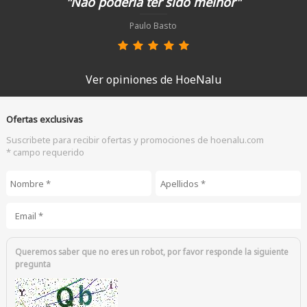
"Não poderia ter sido melhor"
Paulo Basto
Ver opiniones de HoeNalu
Ofertas exclusivas
Suscribete para recibir ofertas y promociones de hoenalu.com
* campo requerido
Nombre
*
Apellidos
*
Email
*
Queremos saber que no eres un robot, por favor responde la siguiente
pregunta