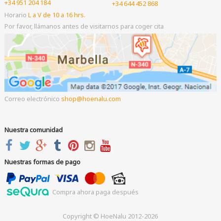
+34 951 204 184
+34 644 452 868
Horario
L a V de 10 a 16 hrs.
Por favor, llámanos antes de visitarnos para coger cita
Correo electrónico
shop
hoenalu.com
Nuestra comunidad
Nuestras formas de pago
Compra ahora paga después
Copyright © HoeNalu 2012-2026