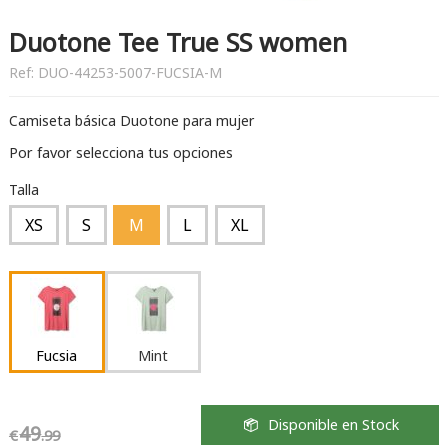
Duotone Tee True SS women
Ref:
DUO-44253-5007-FUCSIA-M
Camiseta básica Duotone para mujer
Por favor selecciona tus opciones
Talla
XS
S
M
L
XL
Fucsia
Mint
Disponible en Stock
49
€
.99