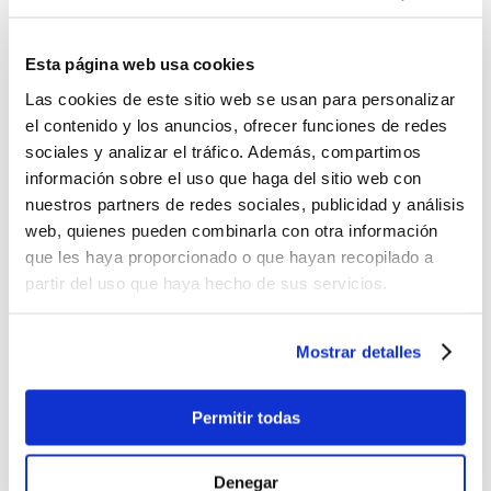
Correo electrónico
*
Esta página web usa cookies
Las cookies de este sitio web se usan para personalizar
El contenido de este campo se mantiene privado y no se mostrará
el contenido y los anuncios, ofrecer funciones de redes
públicamente. Si dispone de una cuenta
Gravatar
asociada con este correo
sociales y analizar el tráfico. Además, compartimos
electrónico, se usará para poder mostrar su avatar!.
información sobre el uso que haga del sitio web con
Valora este producto
*
nuestros partners de redes sociales, publicidad y análisis
web, quienes pueden combinarla con otra información
Comentario
que les haya proporcionado o que hayan recopilado a
partir del uso que haya hecho de sus servicios.
Mostrar detalles
Permitir todas
No se permiten etiquetas HTML.
No se permiten enlaces.
Saltos automáticos de líneas y de párrafos.
Denegar