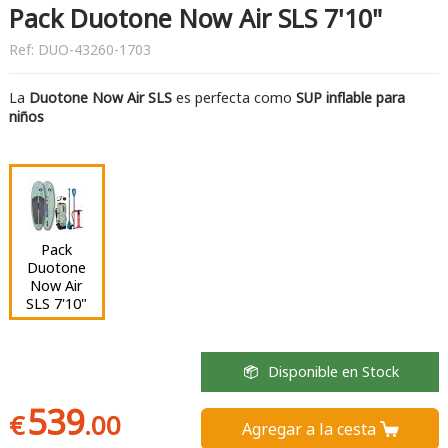
Pack Duotone Now Air SLS 7'10"
Ref:
DUO-43260-1703
La
Duotone Now Air SLS
es perfecta como
SUP inflable para
niños
Pack
Duotone
Now Air
SLS 7'10"
Disponible en Stock
539
€
.00
Agregar a la cesta 