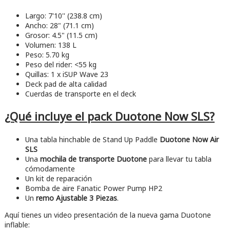
Largo: 7'10'' (238.8 cm)
Ancho: 28" (71.1 cm)
Grosor: 4.5" (11.5 cm)
Volumen: 138 L
Peso: 5.70 kg
Peso del rider: <55 kg
Quillas: 1 x iSUP Wave 23
Deck pad de alta calidad
Cuerdas de transporte en el deck
¿Qué incluye el pack Duotone Now SLS?
Una tabla hinchable de Stand Up Paddle
Duotone Now Air
SLS
Una
mochila de transporte Duotone
para llevar tu tabla
cómodamente
Un kit de reparación
Bomba de aire Fanatic Power Pump HP2
Un
remo Ajustable 3 Piezas
.
Aquí tienes un video presentación de la nueva gama Duotone
inflable: