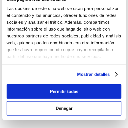
Puedes combinar este set con un wing
Duotone Float
o
Duotone
Las cookies de este sitio web se usan para personalizar
Unit
según tus características y necesidades.
el contenido y los anuncios, ofrecer funciones de redes
Aquí tienes un video de la Duotone Sky Start:
sociales y analizar el tráfico. Además, compartimos
información sobre el uso que haga del sitio web con
Acepta las cookies de preferencia
para ver este contenido
nuestros partners de redes sociales, publicidad y análisis
web, quienes pueden combinarla con otra información
que les haya proporcionado o que hayan recopilado a
partir del uso que haya hecho de sus servicios.
Mostrar detalles
Permitir todas
Denegar
Comentarios