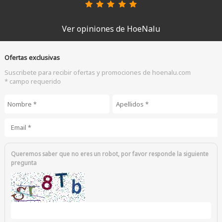
Ver opiniones de HoeNalu
Ofertas exclusivas
Suscribete para recibir ofertas y promociones de hoenalu.com
* campo requerido
Nombre
*
Apellidos
*
Email
*
Queremos saber que no eres un robot, por favor responde la siguiente
pregunta