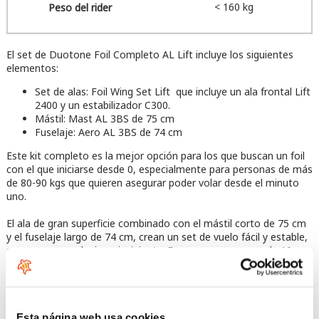
< 160 kg
El set de Duotone Foil Completo AL Lift incluye los siguientes
elementos:
Set de alas: Foil Wing Set Lift que incluye un ala frontal Lift
2400 y un estabilizador C300.
Mástil: Mast AL 3BS de 75 cm
Fuselaje: Aero AL 3BS de 74 cm
Este kit completo es la mejor opción para los que buscan un foil
con el que iniciarse desde 0, especialmente para personas de más
de 80-90 kgs que quieren asegurar poder volar desde el minuto
uno.
El ala de gran superficie combinado con el mástil corto de 75 cm
y el fuselaje largo de 74 cm, crean un set de vuelo fácil y estable,
seguro para cualquier principiante. Despega con menos de 10
nudos de viento, vuela fácilmente incluso en zonas con 5 o 6
nudos de viento. Despegues fáciles y vuelos estables son las
cualidades que te da la Lift 2400, que garantiza el vuelo de
cualquier principiante.
Esta página web usa cookies