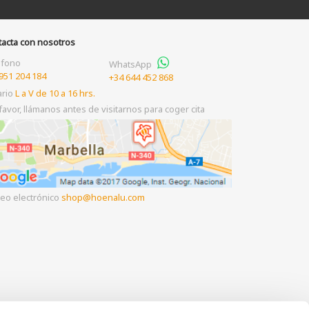
tacta con nosotros
éfono
WhatsApp
951 204 184
+34 644 452 868
ario
L a V de 10 a 16 hrs.
favor, llámanos antes de visitarnos para coger cita
eo electrónico
shop
hoenalu.com