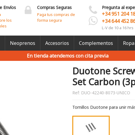
e Envíos
Compras Seguras
Pregunta al expe
+34 951 204 1
a
Paga tus compras de
bre los
forma segura
+34 644 452 8
bles
L-V de 10 a 16 hrs
Neoprenos
Accesorios
Complementos
Ropa
En tienda atendemos con cita previa
Duotone Screw
Set Carbon (3p
Ref:
DUO-42240-8073-UNICO
Tornillos Duotone para unir mást