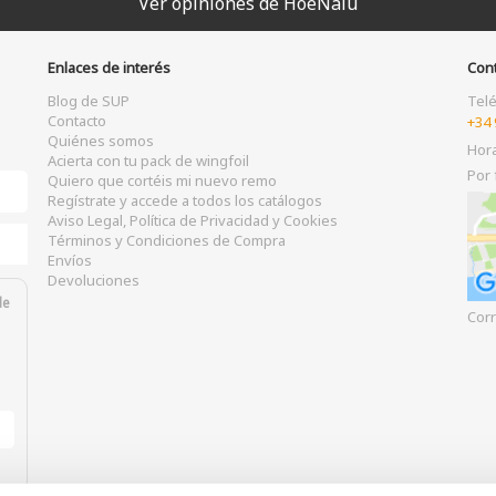
Ver opiniones de HoeNalu
Enlaces de interés
Con
Blog de SUP
Tel
Contacto
+34 
Quiénes somos
Hor
Acierta con tu pack de wingfoil
Por 
Quiero que cortéis mi nuevo remo
Regístrate y accede a todos los catálogos
Aviso Legal, Política de Privacidad y Cookies
Términos y Condiciones de Compra
Envíos
Devoluciones
de
Corr