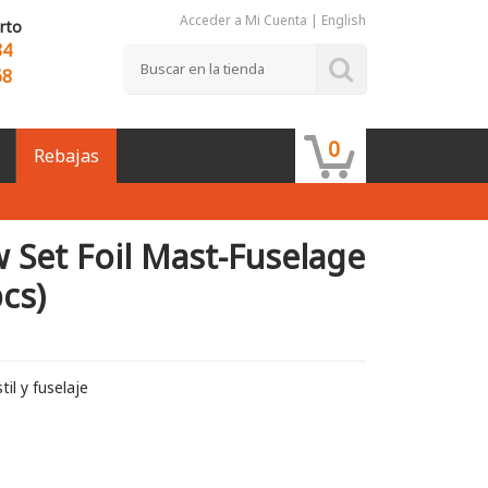
Acceder a Mi Cuenta
|
English
rto
84
68
0
Rebajas
 Set Foil Mast-Fuselage
cs)
il y fuselaje