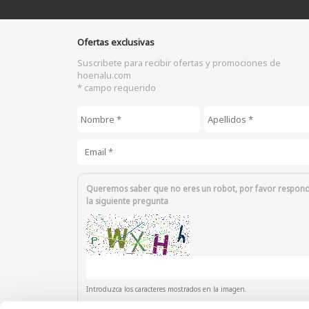
Ofertas exclusivas
Suscribete para recibir ofertas y promociones de
hoenalu.com
* campo requerido
Nombre
*
Apellidos
*
Email
*
Queremos saber que no eres un robot, por favor respon
la siguiente pregunta
Introduzca los caracteres mostrados en la imagen.