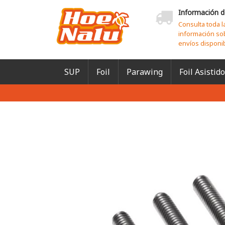
Información d
Consulta toda l
información so
envíos disponi
SUP
Foil
Parawing
Foil Asistido