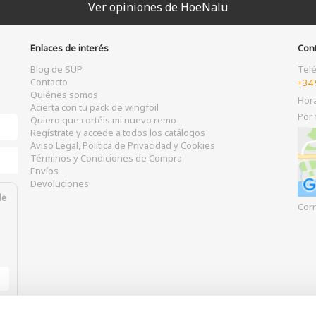
Ver opiniones de HoeNalu
Enlaces de interés
Con
Blog de SUP
Tel
Contacto
+34 
Quiénes somos
Hor
Acierta con tu pack de wingfoil
Por 
Quiero que cortéis mi nuevo remo
Regístrate y accede a todos los catálogos
Aviso Legal, Política de Privacidad y Cookies
Términos y Condiciones de Compra
Envíos
Devoluciones
de
Corr