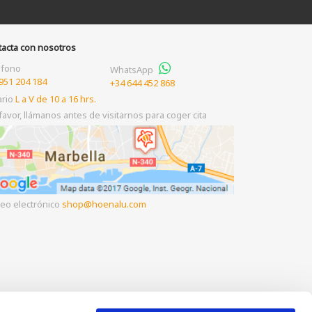
tacta con nosotros
éfono
WhatsApp
951 204 184
+34 644 452 868
ario
L a V de 10 a 16 hrs.
favor, llámanos antes de visitarnos para coger cita
eo electrónico
shop
hoenalu.com