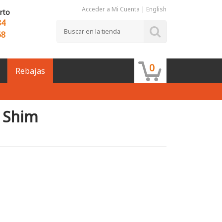
Acceder a Mi Cuenta
|
English
rto
84
68
0
Rebajas
 Shim