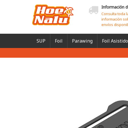
Información d
Consulta toda l
información so
envíos disponi
SUP
Foil
Parawing
Foil Asistido