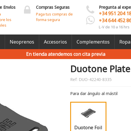
e Envíos
Compras Seguras
Pregunta al expe
+34 951 204 1
a
Paga tus compras de
bre los
forma segura
+34 644 452 8
bles
L-V de 10 a 16 hrs
Neoprenos
Accesorios
Complementos
Ropa
En tienda atendemos con cita previa
Duotone Plate
Ref:
DUO-42240-8335
Para dar ángulo al mástil
Duotone Foil