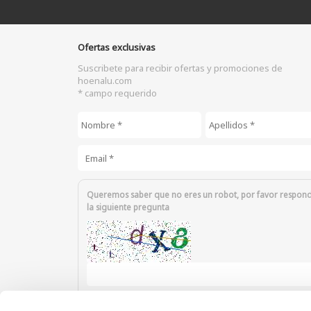
Ofertas exclusivas
Suscribete para recibir ofertas y promociones de
hoenalu.com
* campo requerido
Nombre
*
Apellidos
*
Email
*
Queremos saber que no eres un robot, por favor respon
la siguiente pregunta
Introduzca los caracteres mostrados en la imagen.