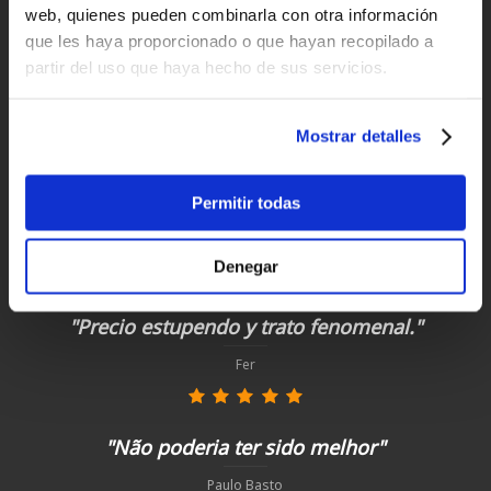
¡compra hoy con nosotros!
web, quienes pueden combinarla con otra información
que les haya proporcionado o que hayan recopilado a
partir del uso que haya hecho de sus servicios.
"Profesionalidad"
Carlos
Mostrar detalles
Permitir todas
"Simples, eficaz e rapido"
Paulo Basto
Denegar
"Precio estupendo y trato fenomenal."
Fer
"Não poderia ter sido melhor"
Paulo Basto