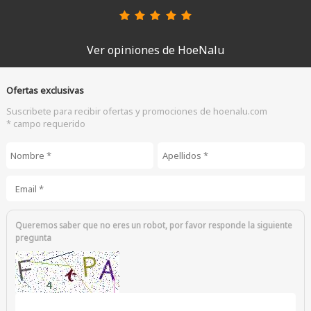
Ver opiniones de HoeNalu
Ofertas exclusivas
Suscribete para recibir ofertas y promociones de hoenalu.com
* campo requerido
Nombre
*
Apellidos
*
Email
*
Queremos saber que no eres un robot, por favor responde la siguiente
pregunta