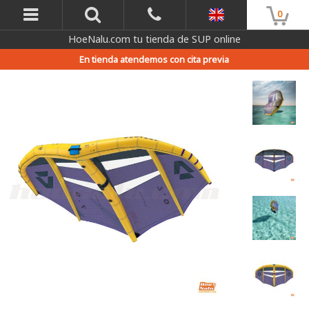
0
HoeNalu.com tu tienda de SUP online
En tienda atendemos con cita previa