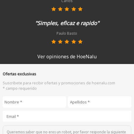
Carlos
"Simples, eficaz e rapido"
Paulo Basto
Ver opiniones de HoeNalu
Ofertas exclusivas
Suscribete para recibir ofertas y promociones de hoenalu.com
* campo requerido
Nombre
*
Apellidos
*
Email
*
Queremos saber que no eres un robot, por favor responde la siguiente