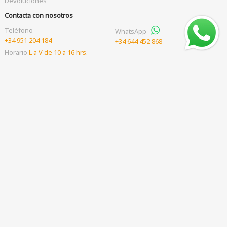
Devoluciones
Contacta con nosotros
Teléfono
WhatsApp
+34 951 204 184
+34 644 452 868
Horario
L a V de 10 a 16 hrs.
Por favor, llámanos antes de visitarnos para coger cita
Correo electrónico
shop
hoenalu.com
Nuestra comunidad
Nuestras formas de pago