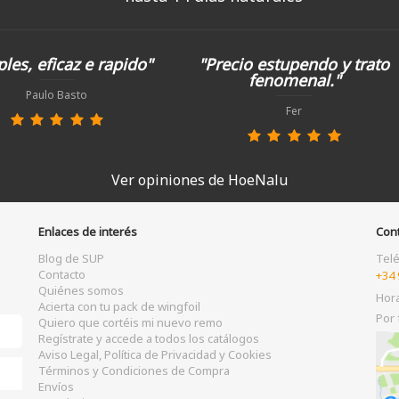
les, eficaz e rapido"
"Precio estupendo y trato
fenomenal."
Paulo Basto
Fer
Ver opiniones de HoeNalu
Enlaces de interés
Con
Blog de SUP
Tel
Contacto
+34 
Quiénes somos
Hor
Acierta con tu pack de wingfoil
Por 
Quiero que cortéis mi nuevo remo
Regístrate y accede a todos los catálogos
Aviso Legal, Política de Privacidad y Cookies
Términos y Condiciones de Compra
Envíos