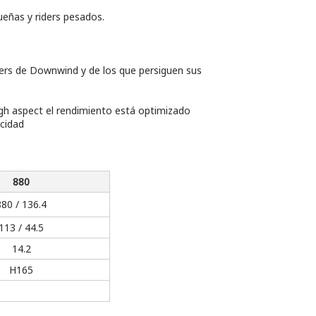
ueñas y riders pesados.
riders de Downwind y de los que persiguen sus
igh aspect el rendimiento está optimizado
ocidad
880
880 / 136.4
113 / 44.5
14.2
H165