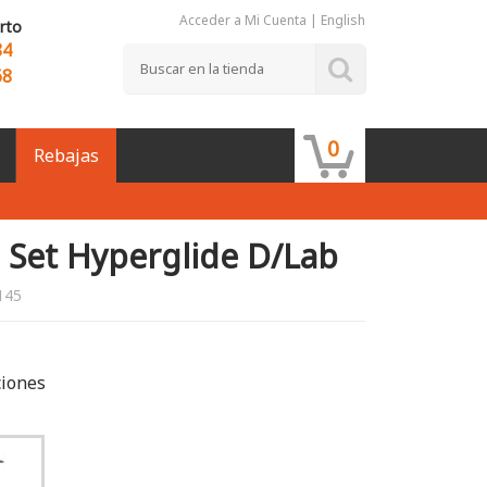
Acceder a Mi Cuenta
|
English
rto
84
68
0
Rebajas
Set Hyperglide D/Lab
145
ciones