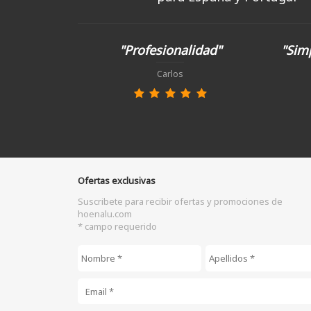
"Profesionalidad"
"Simp
Carlos
Ofertas exclusivas
Suscribete para recibir ofertas y promociones de
hoenalu.com
* campo requerido
Nombre
*
Apellidos
*
Email
*