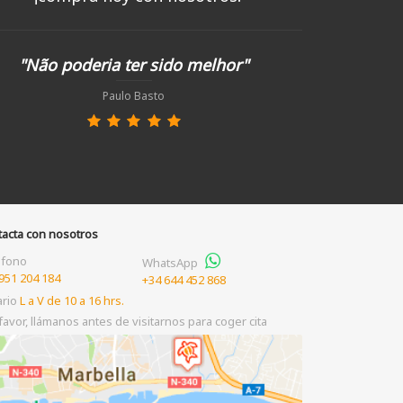
"Não poderia ter sido melhor"
Paulo Basto
tacta con nosotros
éfono
WhatsApp
951 204 184
+34 644 452 868
ario
L a V de 10 a 16 hrs.
favor, llámanos antes de visitarnos para coger cita