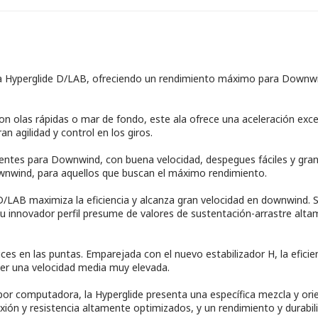
s la Hyperglide D/LAB, ofreciendo un rendimiento máximo para Downwin
 olas rápidas o mar de fondo, este ala ofrece una aceleración excep
n agilidad y control en los giros.
lentes para Downwind, con buena velocidad, despegues fáciles y gra
nwind, para aquellos que buscan el máximo rendimiento.
 D/LAB maximiza la eficiencia y alcanza gran velocidad en downwind. 
u innovador perfil presume de valores de sustentación-arrastre alt
rtices en las puntas. Emparejada con el nuevo estabilizador H, la efi
ner una velocidad media muy elevada.
or computadora, la Hyperglide presenta una específica mezcla y orie
ón y resistencia altamente optimizados, y un rendimiento y durabili