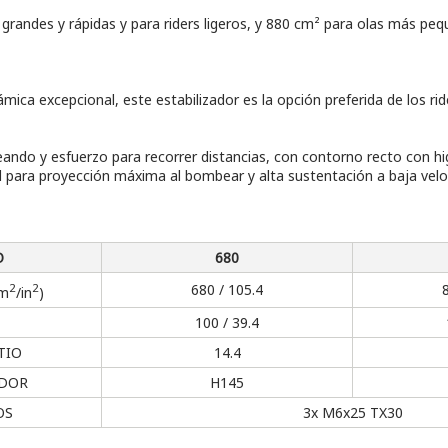
grandes y rápidas y para riders ligeros, y 880 cm² para olas más peq
námica excepcional, este estabilizador es la opción preferida de los 
eando y esfuerzo para recorrer distancias, con contorno recto con h
l para proyección máxima al bombear y alta sustentación a baja vel
O
680
2
2
680 / 105.4
cm
/in
)
100 / 39.4
TIO
14.4
ADOR
H145
OS
3x M6x25 TX30