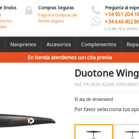
e Envíos
Compras Seguras
Pregunta al expe
+34 951 204 1
a
Paga tus compras de
bre los
forma segura
+34 644 452 8
bles
L-V de 10 a 16 hrs
Neoprenos
Accesorios
Complementos
Ropa
En tienda atendemos con cita previa
Duotone Wing 
Ref:
PK-DUO-42260-3709-680H
El ala de downwind
Por favor selecciona tus op