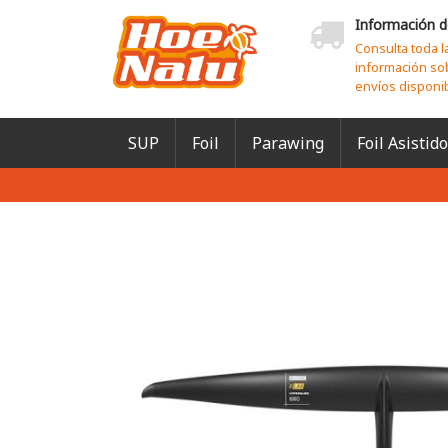
Información d
Consulta toda l
información so
envíos disponi
SUP
Foil
Parawing
Foil Asistido