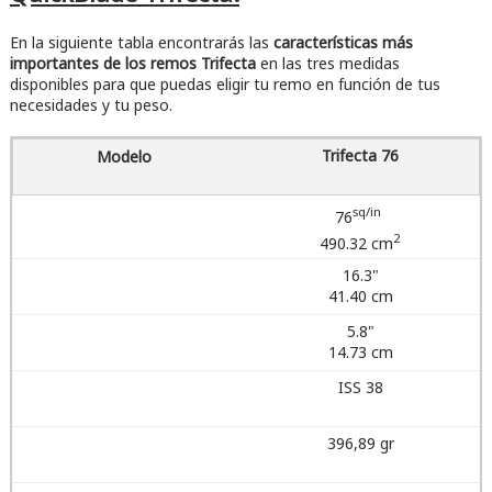
En la siguiente tabla encontrarás las
características más
importantes de los remos Trifecta
en las tres medidas
disponibles para que puedas eligir tu remo en función de tus
necesidades y tu peso.
Trifecta 76
sq/in
76
2
490.32 cm
16.3"
41.40 cm
5.8"
14.73 cm
ISS 38
396,89 gr