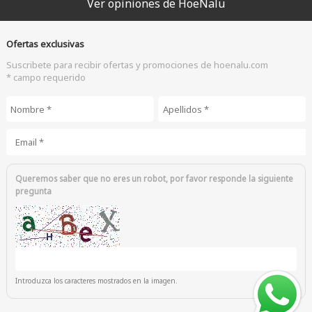
Ver opiniones de HoeNalu
Ofertas exclusivas
Suscribete para recibir ofertas y promociones de hoenalu.com
* campo requerido
Nombre
*
Apellidos
*
Email
*
Queremos saber que no eres un robot, por favor responde la siguiente
pregunta
Introduzca los caracteres mostrados en la imagen.