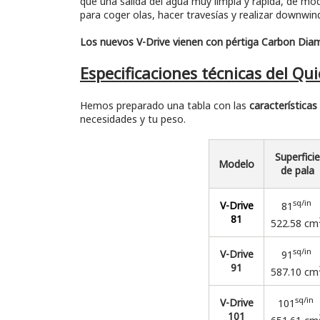
que una salida del agua muy limpia y rápida, de m
para coger olas, hacer travesías y realizar downwin
Los nuevos V-Drive vienen con pértiga Carbon Diam
Especificaciones técnicas del
Qui
Hemos preparado una tabla con las
característica
necesidades y tu peso.
Superficie
Modelo
de pala
sq/in
V-Drive
81
81
522.58 cm
sq/in
V-Drive
91
91
587.10 cm
sq/in
V-Drive
101
101
651.61 cm