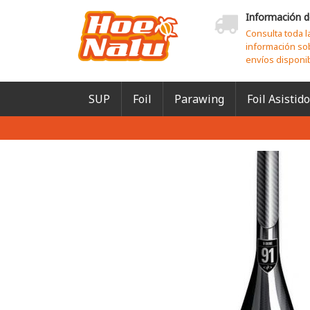
Información d
Consulta toda l
información so
envíos disponi
SUP
Foil
Parawing
Foil Asistido