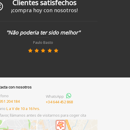
Clientes satisfechos
¡compra hoy con nosotros!
"Não poderia ter sido melhor"
Paulo Basto
tacta con nosotros
éfono
WhatsApp
951 204 184
+34 644 452 868
ario
L a V de 10 a 16 hrs.
favor, llámanos antes de visitarnos para coger cita