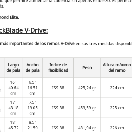
odo que permite aumentar la cadencia sin apenas esfuerzo. Es perfe
ds.
ond Elite.
ckBlade V-Drive:
s más importantes de los remos V-Drive
en sus tres medidas disponib
Largo
Ancho
Indice de
Altura máxima
Peso
de pala
de pala
flexibilidad
del remo
16"
6.5"
40.64
16.51
ISS 38
425,24 gr
224 cm
2
cm
cm
17"
7.5"
43.18
19.05
ISS 38
453,59 gr
225 cm
2
cm
cm
18"
8.5"
45.72
21.59
ISS 38
481,94 gr
226 cm
2