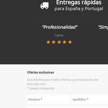
Entregas rápidas
para España y Portugal
"Profesionalidad"
"Simp
Carlos
Ofertas exclusivas
Suscribete para recibir ofertas y promociones de
hoenalu.com
* campo requerido
Nombre
*
Apellidos
*