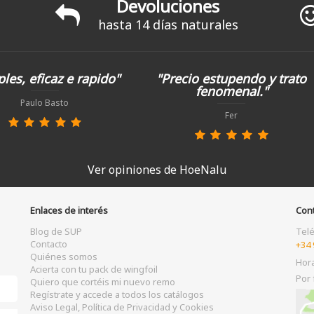
Devoluciones
hasta 14 días naturales
les, eficaz e rapido"
"Precio estupendo y trato
fenomenal."
Paulo Basto
Fer
Ver opiniones de HoeNalu
Enlaces de interés
Con
Blog de SUP
Tel
Contacto
+34 
Quiénes somos
Hor
Acierta con tu pack de wingfoil
Por 
Quiero que cortéis mi nuevo remo
Regístrate y accede a todos los catálogos
Aviso Legal, Política de Privacidad y Cookies