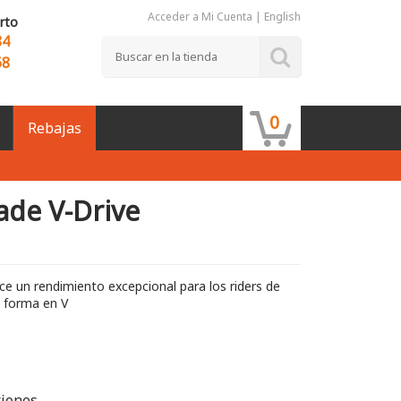
Acceder a Mi Cuenta
|
English
rto
84
68
0
Rebajas
de V-Drive
ce un rendimiento excepcional para los riders de
u forma en V
ciones