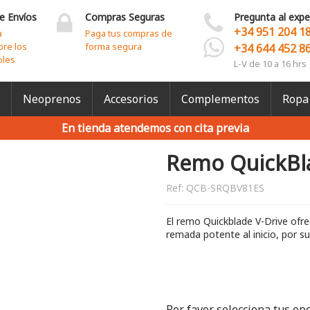
e Envíos
Compras Seguras
Pregunta al expe
+34 951 204 1
a
Paga tus compras de
bre los
forma segura
+34 644 452 8
bles
L-V de 10 a 16 hrs
Neoprenos
Accesorios
Complementos
Ropa
En tienda atendemos con cita previa
Remo QuickBla
Ref:
QCB-SRQBV81ES
El remo Quickblade V-Drive ofre
remada potente al inicio, por s
Por favor selecciona tus op