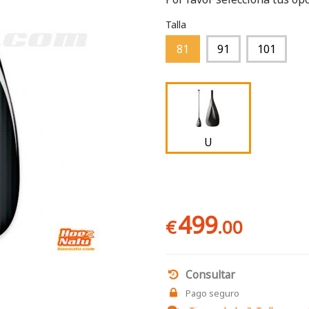
Talla
81
91
101
U
499
€
.00
Consultar
Pago seguro