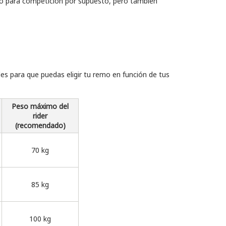
cto para competición por supuesto, pero también
les para que puedas eligir tu remo en función de tus
Peso máximo del
rider
(recomendado)
70 kg
85 kg
100 kg