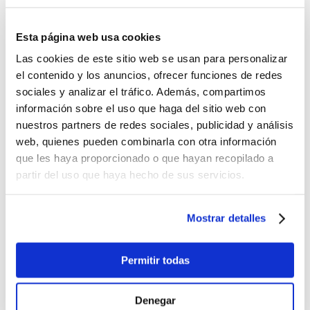
Bomba de aire
Fanatic Power Pump
Un
remo Fanatic SUP Pure
, ajustable de 3 piezas
Un leash telefónico
Esta página web usa cookies
Aquí tienes un video presentación de la nueva gama Duotone
Las cookies de este sitio web se usan para personalizar
inflable:
el contenido y los anuncios, ofrecer funciones de redes
sociales y analizar el tráfico. Además, compartimos
Acepta las cookies de preferencia
para ver este contenido
información sobre el uso que haga del sitio web con
nuestros partners de redes sociales, publicidad y análisis
web, quienes pueden combinarla con otra información
que les haya proporcionado o que hayan recopilado a
partir del uso que haya hecho de sus servicios.
Mostrar detalles
Permitir todas
Más imágenes
Denegar