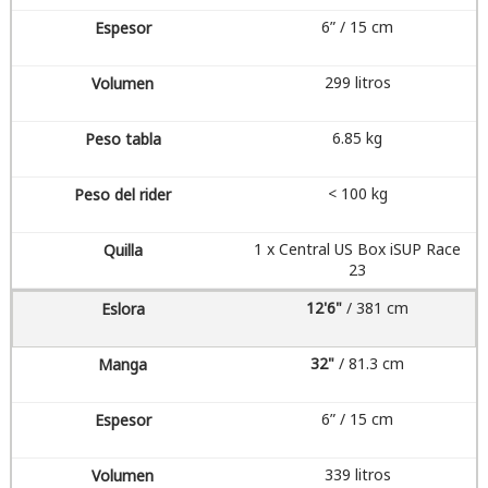
6” / 15 cm
299 litros
6.85 kg
< 100 kg
1 x Central US Box iSUP Race
23
12'6"
/ 381 cm
32"
/ 81.3 cm
6” / 15 cm
339 litros