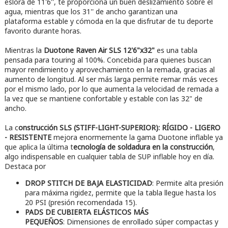
eslora de 11'6'', te proporciona un buen deslizamiento sobre el
agua, mientras que los 31'' de ancho garantizan una
plataforma estable y cómoda en la que disfrutar de tu deporte
favorito durante horas.
Mientras la
Duotone Raven Air SLS 12'6"x32"
es una tabla
pensada para touring al 100%. Concebida para quienes buscan
mayor rendimiento y aprovechamiento en la remada, gracias al
aumento de longitud. Al ser más larga permite remar más veces
por el mismo lado, por lo que aumenta la velocidad de remada a
la vez que se mantiene confortable y estable con las 32" de
ancho.
La c
onstrucción SLS (STIFF-LIGHT-SUPERIOR): RÍGIDO - LIGERO
- RESISTENTE
mejora enormemente la gama Duotone inflable ya
que aplica la última t
ecnología de soldadura en la construcción
,
algo indispensable en cualquier tabla de SUP inflable hoy en día.
Destaca por
DROP STITCH DE BAJA ELASTICIDAD
: Permite alta presión
para máxima rigidez, permite que la tabla llegue hasta los
20 PSI (presión recomendada 15).
PADS DE CUBIERTA ELÁSTICOS MÁS
PEQUEÑOS
: Dimensiones de enrollado súper compactas y