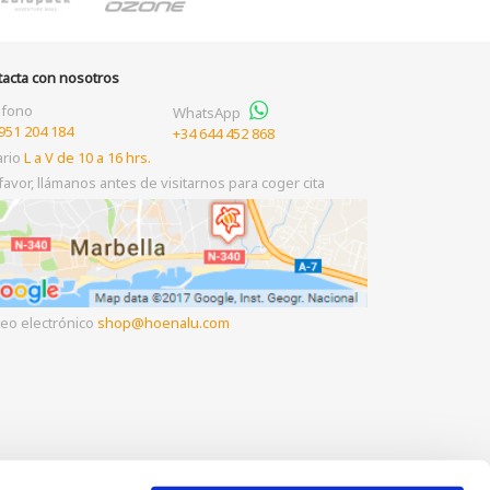
tacta con nosotros
éfono
WhatsApp
951 204 184
+34 644 452 868
ario
L a V de 10 a 16 hrs.
favor, llámanos antes de visitarnos para coger cita
eo electrónico
shop
hoenalu.com