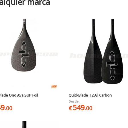
alquier marca
lade Ono Ava SUP Foil
QuickBlade T2 All Carbon
Desde:
49
549
.00
€
.00