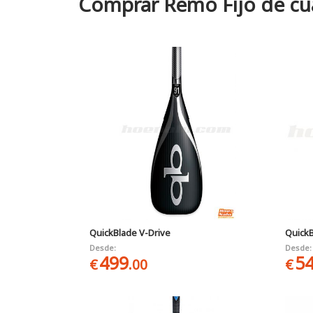
Comprar Remo Fijo de cu
QuickBlade V-Drive
QuickB
Desde:
Desde:
499
5
€
.00
€