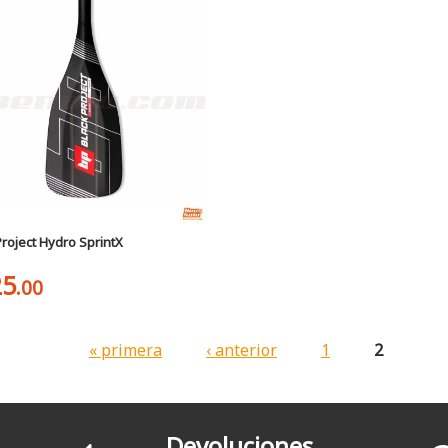
Project Hydro SprintX
25
.00
« primera
‹ anterior
1
2
Devoluciones