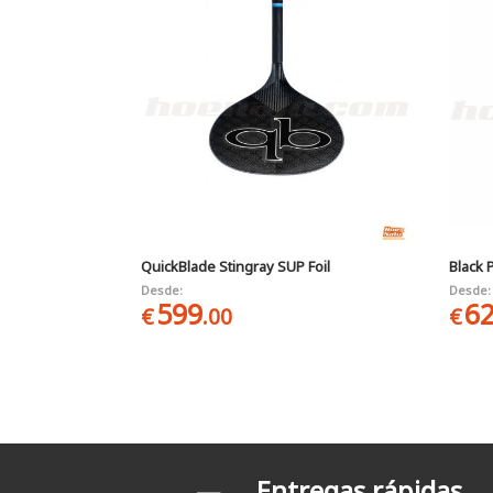
QuickBlade Stingray SUP Foil
Black 
Desde:
Desde:
599
6
€
.00
€
Páginas
Entregas rápidas