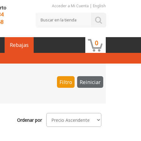
Acceder a Mi Cuenta
|
English
rto
84
68
0
Rebajas
Filtro
Reiniciar
Ordenar por