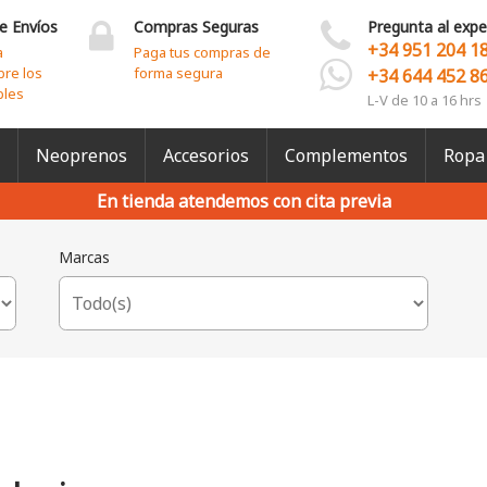
e Envíos
Compras Seguras
Pregunta al expe
+34 951 204 1
a
Paga tus compras de
bre los
forma segura
+34 644 452 8
bles
L-V de 10 a 16 hrs
Neoprenos
Accesorios
Complementos
Ropa
En tienda atendemos con cita previa
Marcas