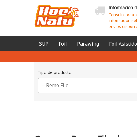
Información d
Consulta toda l
información so
envíos disponi
SUP
Foil
Parawing
Foil Asistido
Tipo de producto