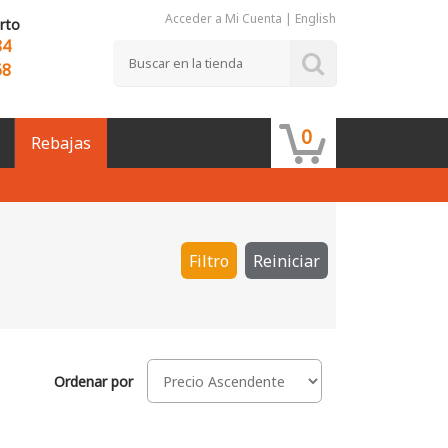
Acceder a Mi Cuenta
|
English
rto
84
68
0
Rebajas
Filtro
Reiniciar
Ordenar por