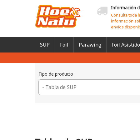
Información d
Consulta toda l
información so
envíos disponi
SUP
Foil
Parawing
Foil Asistido
Tipo de producto