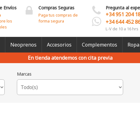
e Envíos
Compras Seguras
Pregunta al expe
+34 951 204 1
a
Paga tus compras de
bre los
forma segura
+34 644 452 8
bles
L-V de 10 a 16 hrs
Neoprenos
Accesorios
Complementos
Ropa
En tienda atendemos con cita previa
Marcas