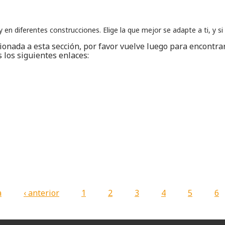
en diferentes construcciones. Elige la que mejor se adapte a ti, y s
nada a esta sección, por favor vuelve luego para encontrar
los siguientes enlaces:
a
‹ anterior
1
2
3
4
5
6