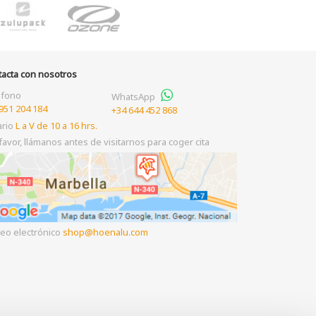
tacta con nosotros
éfono
WhatsApp
951 204 184
+34 644 452 868
ario
L a V de 10 a 16 hrs.
favor, llámanos antes de visitarnos para coger cita
eo electrónico
shop
hoenalu.com