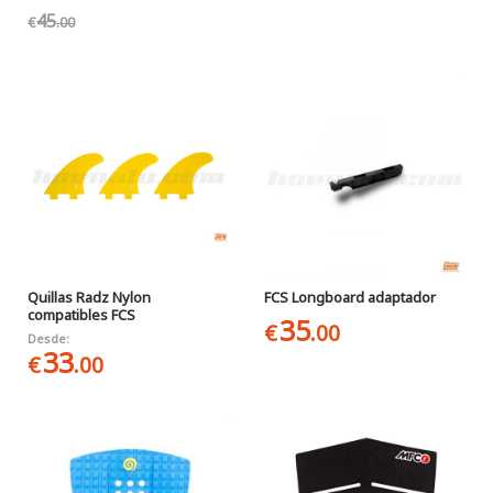
45
€
.00
Quillas Radz Nylon
FCS Longboard adaptador
compatibles FCS
35
€
.00
Desde:
33
€
.00