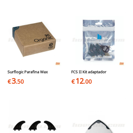
Surflogic Parafina Wax
FCS II Kit adaptador
3
12
€
.50
€
.00