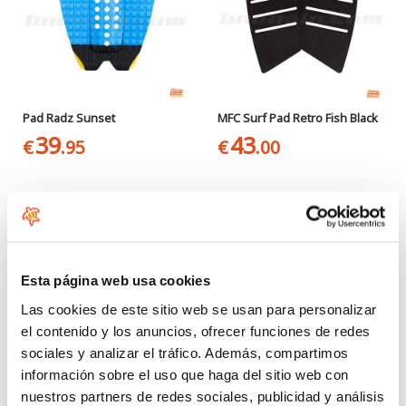
Pad Radz Sunset
MFC Surf Pad Retro Fish Black
39
43
€
.95
€
.00
Esta página web usa cookies
Las cookies de este sitio web se usan para personalizar
el contenido y los anuncios, ofrecer funciones de redes
sociales y analizar el tráfico. Además, compartimos
información sobre el uso que haga del sitio web con
ION Leash Surf Core
MFC Surf Traction Pad Slim
nuestros partners de redes sociales, publicidad y análisis
Desde:
Desde: