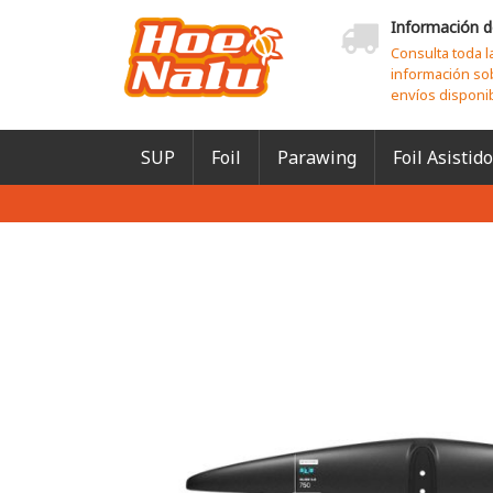
Información d
Consulta toda l
información so
envíos disponi
SUP
Foil
Parawing
Foil Asistido