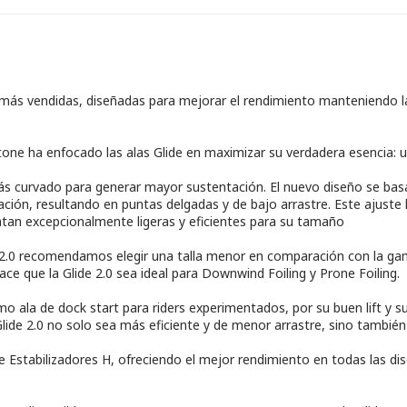
ide más vendidas, diseñadas para mejorar el rendimiento manteniendo l
tone ha enfocado las alas Glide en maximizar su verdadera esencia: 
il más curvado para generar mayor sustentación. El nuevo diseño se ba
ción, resultando en puntas delgadas y de bajo arrastre. Este ajuste 
entan excepcionalmente ligeras y eficientes para su tamaño
 2.0 recomendamos elegir una talla menor en comparación con la gam
ce que la Glide 2.0 sea ideal para Downwind Foiling y Prone Foiling.
 ala de dock start para riders experimentados, por su buen lift y s
Glide 2.0 no solo sea más eficiente y de menor arrastre, sino también
 Estabilizadores H, ofreciendo el mejor rendimiento en todas las disc