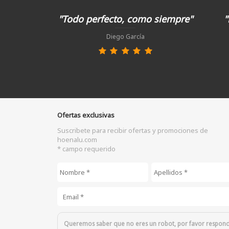
"Todo perfecto, como siempre"
"
Diego García
Ofertas exclusivas
Suscribete para recibir ofertas y promociones de
hoenalu.com
* campo requerido
Nombre
*
Apellidos
*
Email
*
Queremos saber que no eres un robot, por favor respon