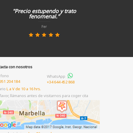
"Precio estupendo y trato
fenomenal."
Fer
tacta con nosotros
éfono
WhatsApp
951 204 184
+34 644 452 868
ario
L a V de 10 a 16 hrs.
favor, llámanos antes de visitarnos para coger cita