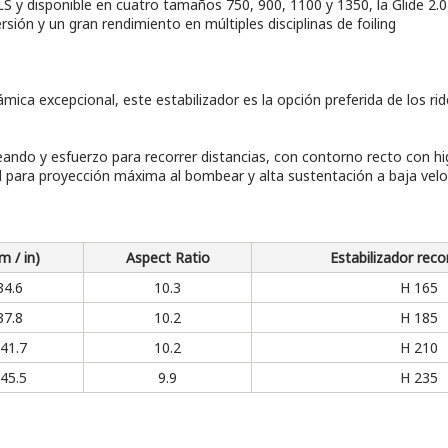
 y disponible en cuatro tamaños 750, 900, 1100 y 1350, la Glide 2.0 es
rsión y un gran rendimiento en múltiples disciplinas de foiling
námica excepcional, este estabilizador es la opción preferida de los 
eando y esfuerzo para recorrer distancias, con contorno recto con h
l para proyección máxima al bombear y alta sustentación a baja vel
m / in)
Aspect Ratio
Estabilizador re
34.6
10.3
H 165
37.8
10.2
H 185
 41.7
10.2
H 210
 45.5
9.9
H 235