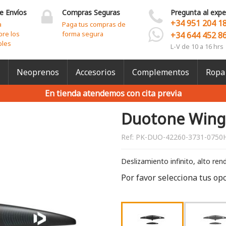
e Envíos
Compras Seguras
Pregunta al expe
+34 951 204 1
a
Paga tus compras de
bre los
forma segura
+34 644 452 8
bles
L-V de 10 a 16 hrs
Neoprenos
Accesorios
Complementos
Ropa
En tienda atendemos con cita previa
Duotone Wing 
Ref:
PK-DUO-42260-3731-0750
Deslizamiento infinito, alto re
Por favor selecciona tus op