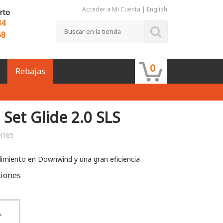
Acceder a Mi Cuenta
|
English
rto
84
68
0
Rebajas
Set Glide 2.0 SLS
H165
ndimiento en Downwind y una gran eficiencia
ciones