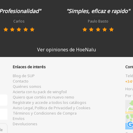
Profesionalidad"
"Simples, eficaz e rapido"
Carlos
Paulo Basto
Ver opiniones de HoeNalu
Enlaces de interés
Con
Blog de SUP
Tel
Contacto
+34 
Quiénes somos
Hor
Acierta con tu pack de wingfoil
Por 
Quiero que cortéis mi nuevo remo
Regístrate y accede a todos los catálogos
Aviso Legal, Política de Privacidad y Cookies
Términos y Condiciones de Compra
Envíos
Devoluciones
de