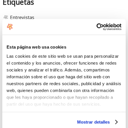
Etiquetas
Entrevistas
Eventos
Medio Ambiente
Novedades
Esta página web usa cookies
Reviews de Productos: Foil
Las cookies de este sitio web se usan para personalizar
Reviews de Productos: SUP
el contenido y los anuncios, ofrecer funciones de redes
Seguridad
sociales y analizar el tráfico. Además, compartimos
SUP en General
información sobre el uso que haga del sitio web con
Técnica del SUP
nuestros partners de redes sociales, publicidad y análisis
Tutoriales
web, quienes pueden combinarla con otra información
Wingfoil en General
que les haya proporcionado o que hayan recopilado a
partir del uso que haya hecho de sus servicios.
Ofertas
Mostrar detalles
Consulta todas las ofertas disponibles