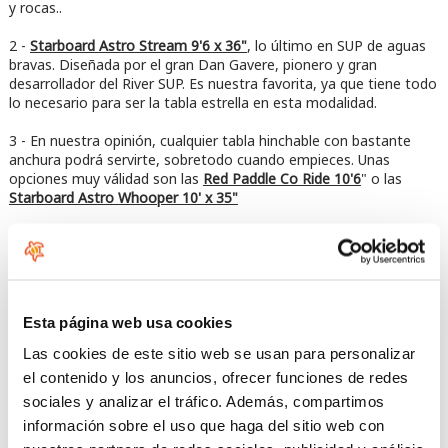
y rocas..
2 -
Starboard Astro Stream 9'6 x 36"
, lo último en SUP de aguas
bravas. Diseñada por el gran Dan Gavere, pionero y gran
desarrollador del River SUP. Es nuestra favorita, ya que tiene todo
lo necesario para ser la tabla estrella en esta modalidad.
3 - En nuestra opinión, cualquier tabla hinchable con bastante
anchura podrá servirte, sobretodo cuando empieces. Unas
opciones muy válidad son las
Red Paddle Co Ride 10'6
" o las
Starboard Astro Whooper 10' x 35"
Remo de paddlesurf adecuado para los ríos
Seguimos destacando las rocas! En algún momento las
golpearás, no solamente con tu tabla y tu cuerpo, sino con tu
remo. No uses un remo de muy buena calidad en carbono,
Esta página web usa cookies
puedes llegar a arrepentirte. Consigue algo duradero y resistente.
Y no olvides poner tu nombre y tu teléfono en él ahora mismo!
Las cookies de este sitio web se usan para personalizar
Será más facil recuperarlo cuando lo pierdas. Posiblemente uses
el contenido y los anuncios, ofrecer funciones de redes
más el remo para apartarte de las rocas que para remar río
sociales y analizar el tráfico. Además, compartimos
abajo. Una buena opción es el remo
Starboard Tufskin
, o el
remo
Red Paddle Co ajustable de aluminio
, aunque cualquier remo duro
información sobre el uso que haga del sitio web con
te servirá. Si vas con una hinchable es buena idea tener un
remo