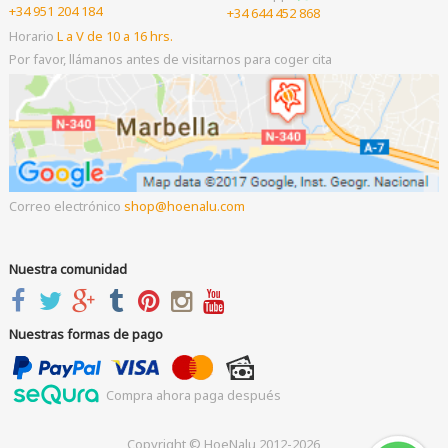
+34 951 204 184
+34 644 452 868
Horario
L a V de 10 a 16 hrs.
Por favor, llámanos antes de visitarnos para coger cita
Correo electrónico
shop
hoenalu.com
Nuestra comunidad
Nuestras formas de pago
Compra ahora paga después
Copyright © HoeNalu 2012-2026