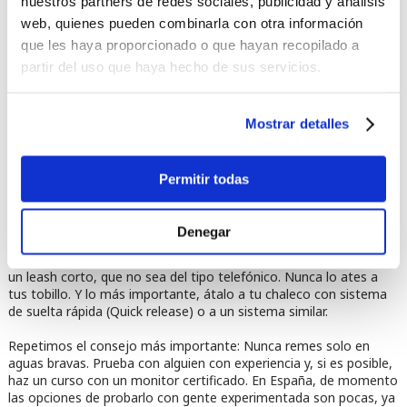
nuestros partners de redes sociales, publicidad y análisis
de tres piezas Starboard
para poder guardarlo fácilmente en la
web, quienes pueden combinarla con otra información
mochila.
que les haya proporcionado o que hayan recopilado a
partir del uso que haya hecho de sus servicios.
Mostrar detalles
Permitir todas
Leash específico para SUP en aguas bravas
Denegar
Hemos dejado el tema más controvertido para el final. Algunos
no los recomiendan pero son muy necesarios. Recomendamos
un leash corto, que no sea del tipo telefónico. Nunca lo ates a
tus tobillo. Y lo más importante, átalo a tu chaleco con sistema
de suelta rápida (Quick release) o a un sistema similar.
Repetimos el consejo más importante: Nunca remes solo en
aguas bravas. Prueba con alguien con experiencia y, si es posible,
haz un curso con un monitor certificado. En España, de momento
las opciones de probarlo con gente experimentada son pocas, ya