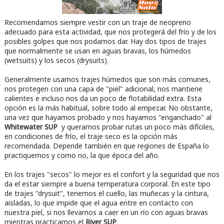
Recomendamos siempre vestir con un traje de neopreno
adecuado para esta actividad, que nos protegerá del frío y de los
posibles golpes que nos podamos dar. Hay dos tipos de trajes
que normalmente se usan en aguas bravas, los húmedos
(wetsuits) y los secos (drysuits).
Generalmente usamos trajes húmedos que son más comunes,
nos protegen con una capa de "piel" adicional, nos mantiene
calientes e incluso nos da un poco de flotabilidad extra. Esta
opción es la más habitual, sobre todo al empezar. No obstante,
una vez que hayamos probado y nos hayamos "enganchado" al
Whitewater SUP
y queramos probar rutas un poco más difíciles,
en condiciones de frío, el traje seco es la opción más
recomendada. Depende también en que regiones de España lo
practiquemos y como no, la que época del año.
En los trajes "secos" lo mejor es el confort y la seguridad que nos
da el estar siempre a buena temperatura corporal. En este tipo
de trajes "drysuit", tenemos el cuello, las muñecas y la cintura,
aisladas, lo que impide que el agua entre en contacto con
nuestra piel, si nos llevamos a caer en un río con aguas bravas
mientras practicamos el
River SUP
.