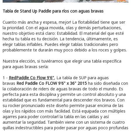
Tabla de Stand Up Paddle para ríos con aguas bravas
Cuanto más ancha y espesa, mejor! La flotabilidad tiene que ser
la prioridad. Con el agua movida, olas y demás perturbaciones,
nuestro objetivo está claro: Estabilidad. El material del que esté
hecha tu tabla es tu decisión. La tendencia, últimamente, es
elegir tablas inflables. Puedes elegir tablas tradicionales pero
probablemente te durarán muy poco debido a los roces y golpes.
Nuestra elección, si tuviéramos que elegir una tabla específica
para aguas bravas sería:
1 -
R
edPaddle Co Flow 9'6"
, La tabla de SUP para aguas
bravas
Red Paddle Co FLOW 9'6" x 36" 2015
ha sido diseñada con
la colaboración de riders de aguas bravas de todo el mundo. Es
perfecta para esta disciplina y permite un control absoluto y una
estabilidad que es fundamental para descender ríos bravos. Con
su rocker pronunciado este diseño permite pasar encima de las
olas y los rápidos con más facilidad. Está equipada con múltiples
agarres para poder controlarl la tabla en las caídas y así
aumentar la seguridad. También viene con un sistema de cuatro
quillas indestructibles para poder pasar por aguas poco profundas