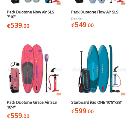
Pack Duotone Now Air SLS
Pack Duotone Flow Air SLS
7'10"
Desde:
549
539
€
.00
€
.00
Pack Duotone Grace Air SLS
Starboard iGo ONE 10'8"x33"
10'4"
599
€
.00
559
€
.00