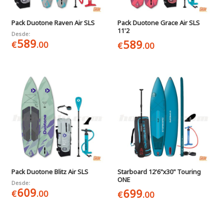
Pack Duotone Raven Air SLS
Pack Duotone Grace Air SLS
11'2
Desde:
589
589
€
.00
€
.00
Pack Duotone Blitz Air SLS
Starboard 12'6"x30" Touring
ONE
Desde:
609
699
€
.00
€
.00